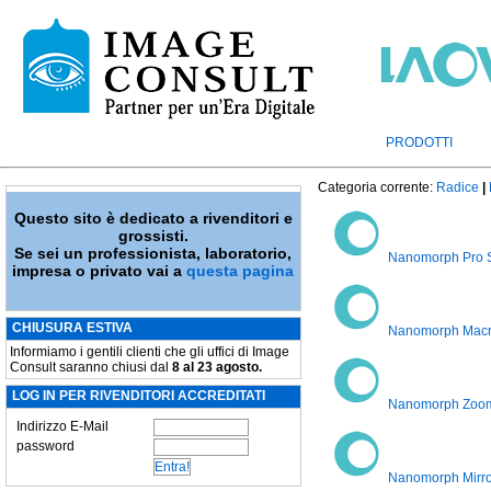
PRODOTTI
Categoria corrente:
Radice
|
Questo sito è dedicato a rivenditori e
grossisti.
Se sei un professionista, laboratorio,
Nanomorph Pro 
impresa o privato vai a
questa pagina
CHIUSURA ESTIVA
Nanomorph Macr
Informiamo i gentili clienti che gli uffici di Image
Consult saranno chiusi dal
8 al 23 agosto.
LOG IN PER RIVENDITORI ACCREDITATI
Nanomorph Zoo
Indirizzo E-Mail
password
Nanomorph Mirro