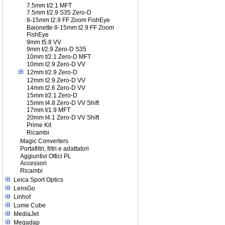
7.5mm t/2.1 MFT
7.5mm t/2.9 S35 Zero-D
8-15mm t2.9 FF Zoom FishEye
Baionette 8-15mm t2.9 FF Zoom
FishEye
9mm t5.8 VV
9mm t/2.9 Zero-D S35
10mm t/2.1 Zero-D MFT
10mm t2.9 Zero-D VV
12mm t/2.9 Zero-D
12mm t2.9 Zero-D VV
14mm t2.6 Zero-D VV
15mm t/2.1 Zero-D
15mm t4.8 Zero-D VV Shift
17mm t/1.9 MFT
20mm t4.1 Zero-D VV Shift
Prime Kit
Ricambi
Magic Converters
Portafiltri, filtri e adattatori
Aggiuntivi Ottici PL
Accessori
Ricambi
Leica Sport Optics
LensGo
Linhof
Lume Cube
MediaJet
Megadap