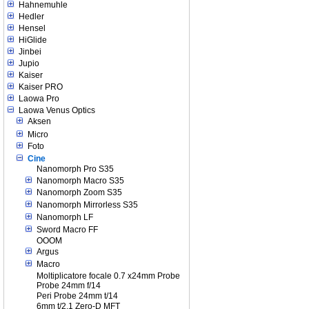
Hahnemuhle
Hedler
Hensel
HiGlide
Jinbei
Jupio
Kaiser
Kaiser PRO
Laowa Pro
Laowa Venus Optics
Aksen
Micro
Foto
Cine
Nanomorph Pro S35
Nanomorph Macro S35
Nanomorph Zoom S35
Nanomorph Mirrorless S35
Nanomorph LF
Sword Macro FF
OOOM
Argus
Macro
Moltiplicatore focale 0.7 x24mm Probe
Probe 24mm f/14
Peri Probe 24mm t/14
6mm t/2.1 Zero-D MFT