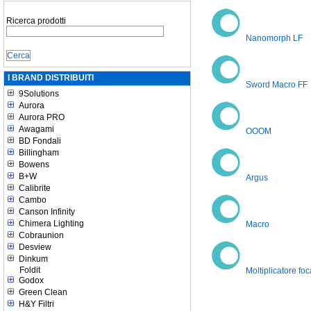
Ricerca prodotti
Nanomorph LF
I BRAND DISTRIBUITI
Sword Macro FF
9Solutions
Aurora
Aurora PRO
Awagami
OOOM
BD Fondali
Billingham
Bowens
B+W
Argus
Calibrite
Cambo
Canson Infinity
Chimera Lighting
Macro
Cobraunion
Desview
Dinkum
Foldit
Moltiplicatore f
Godox
Green Clean
H&Y Filtri