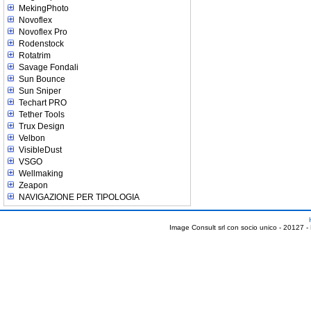
MekingPhoto
Novoflex
Novoflex Pro
Rodenstock
Rotatrim
Savage Fondali
Sun Bounce
Sun Sniper
Techart PRO
Tether Tools
Trux Design
Velbon
VisibleDust
VSGO
Wellmaking
Zeapon
NAVIGAZIONE PER TIPOLOGIA
Image Consult srl con socio unico - 20127 -