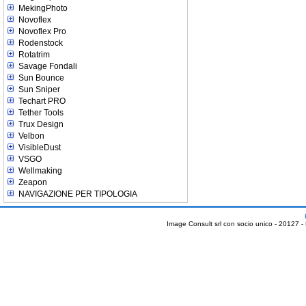
MekingPhoto
Novoflex
Novoflex Pro
Rodenstock
Rotatrim
Savage Fondali
Sun Bounce
Sun Sniper
Techart PRO
Tether Tools
Trux Design
Velbon
VisibleDust
VSGO
Wellmaking
Zeapon
NAVIGAZIONE PER TIPOLOGIA
Image Consult srl con socio unico - 20127 -