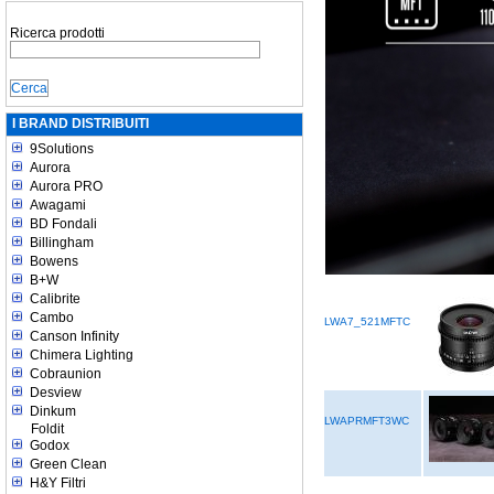
Ricerca prodotti
I BRAND DISTRIBUITI
9Solutions
Aurora
Aurora PRO
Awagami
BD Fondali
Billingham
Bowens
B+W
Calibrite
Cambo
LWA7_521MFTC
Canson Infinity
Chimera Lighting
Cobraunion
Desview
Dinkum
LWAPRMFT3WC
Foldit
Godox
Green Clean
H&Y Filtri