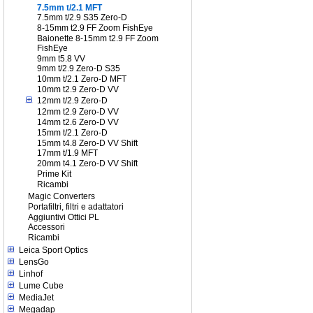
7.5mm t/2.1 MFT
7.5mm t/2.9 S35 Zero-D
8-15mm t2.9 FF Zoom FishEye
Baionette 8-15mm t2.9 FF Zoom
FishEye
9mm t5.8 VV
9mm t/2.9 Zero-D S35
10mm t/2.1 Zero-D MFT
10mm t2.9 Zero-D VV
12mm t/2.9 Zero-D
12mm t2.9 Zero-D VV
14mm t2.6 Zero-D VV
15mm t/2.1 Zero-D
15mm t4.8 Zero-D VV Shift
17mm t/1.9 MFT
20mm t4.1 Zero-D VV Shift
Prime Kit
Ricambi
Magic Converters
Portafiltri, filtri e adattatori
Aggiuntivi Ottici PL
Accessori
Ricambi
Leica Sport Optics
LensGo
Linhof
Lume Cube
MediaJet
Megadap