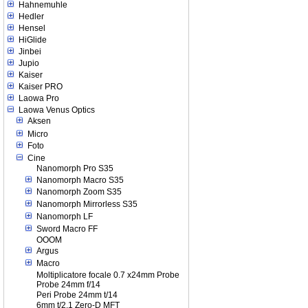
Hahnemuhle
Hedler
Hensel
HiGlide
Jinbei
Jupio
Kaiser
Kaiser PRO
Laowa Pro
Laowa Venus Optics
Aksen
Micro
Foto
Cine
Nanomorph Pro S35
Nanomorph Macro S35
Nanomorph Zoom S35
Nanomorph Mirrorless S35
Nanomorph LF
Sword Macro FF
OOOM
Argus
Macro
Moltiplicatore focale 0.7 x24mm Probe
Probe 24mm f/14
Peri Probe 24mm t/14
6mm t/2.1 Zero-D MFT