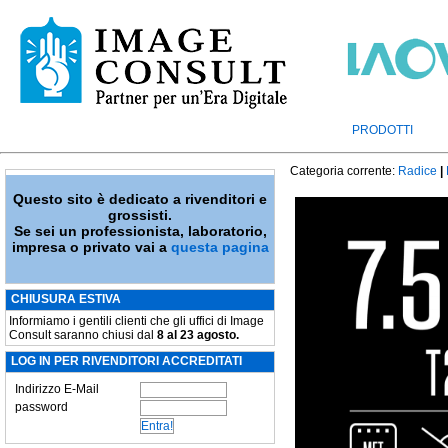
PRODOTTI
Categoria corrente:
Radice
|
Questo sito è dedicato a rivenditori e
grossisti.
Se sei un professionista, laboratorio,
impresa o privato vai a
questa pagina
CHIUSURA ESTIVA
Informiamo i gentili clienti che gli uffici di Image
Consult saranno chiusi dal
8 al 23 agosto.
LOG IN PER RIVENDITORI ACCREDITATI
Indirizzo E-Mail
password