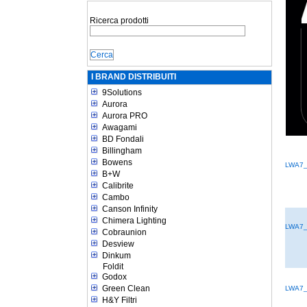
Ricerca prodotti
I BRAND DISTRIBUITI
9Solutions
Aurora
Aurora PRO
Awagami
BD Fondali
Billingham
Bowens
LWA7
B+W
Calibrite
Cambo
Canson Infinity
Chimera Lighting
LWA7
Cobraunion
Desview
Dinkum
Foldit
Godox
Green Clean
LWA7
H&Y Filtri