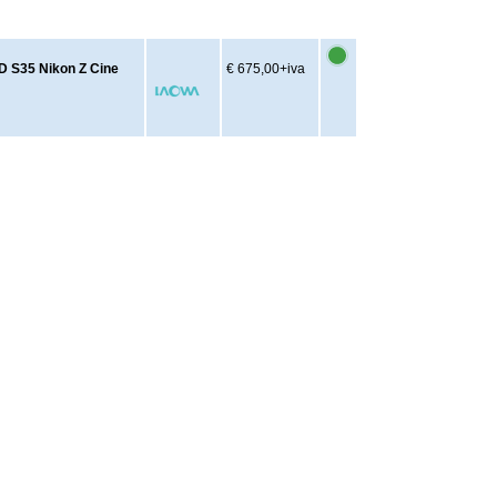
-D S35 Nikon Z Cine
€ 675,00
+iva