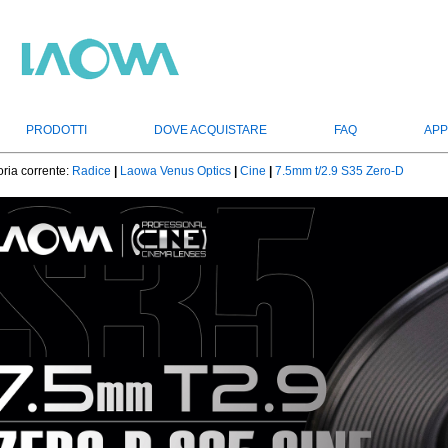
PRODOTTI
DOVE ACQUISTARE
FAQ
APP
ria corrente:
Radice
|
Laowa Venus Optics
|
Cine
|
7.5mm t/2.9 S35 Zero-D