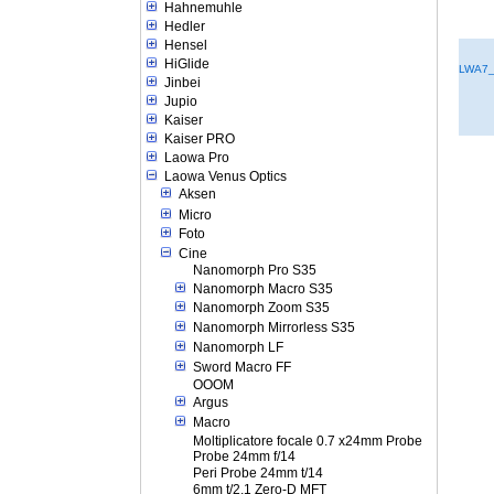
Hahnemuhle
Hedler
Hensel
HiGlide
LWA7_
Jinbei
Jupio
Kaiser
Kaiser PRO
Laowa Pro
Laowa Venus Optics
Aksen
Micro
Foto
Cine
Nanomorph Pro S35
Nanomorph Macro S35
Nanomorph Zoom S35
Nanomorph Mirrorless S35
Nanomorph LF
Sword Macro FF
OOOM
Argus
Macro
Moltiplicatore focale 0.7 x24mm Probe
Probe 24mm f/14
Peri Probe 24mm t/14
6mm t/2.1 Zero-D MFT