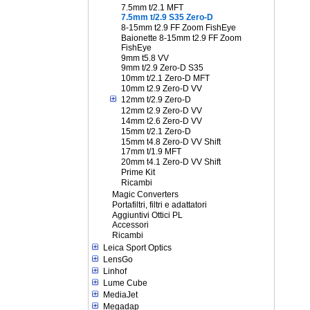
7.5mm t/2.1 MFT
7.5mm t/2.9 S35 Zero-D
8-15mm t2.9 FF Zoom FishEye
Baionette 8-15mm t2.9 FF Zoom
FishEye
9mm t5.8 VV
9mm t/2.9 Zero-D S35
10mm t/2.1 Zero-D MFT
10mm t2.9 Zero-D VV
12mm t/2.9 Zero-D
12mm t2.9 Zero-D VV
14mm t2.6 Zero-D VV
15mm t/2.1 Zero-D
15mm t4.8 Zero-D VV Shift
17mm t/1.9 MFT
20mm t4.1 Zero-D VV Shift
Prime Kit
Ricambi
Magic Converters
Portafiltri, filtri e adattatori
Aggiuntivi Ottici PL
Accessori
Ricambi
Leica Sport Optics
LensGo
Linhof
Lume Cube
MediaJet
Megadap