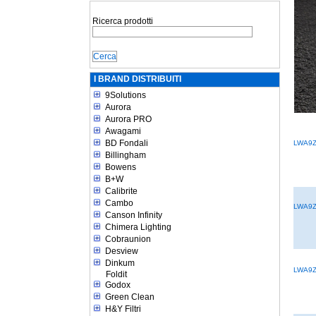
Ricerca prodotti
I BRAND DISTRIBUITI
9Solutions
Aurora
Aurora PRO
Awagami
BD Fondali
LWA9
Billingham
Bowens
B+W
Calibrite
Cambo
LWA9
Canson Infinity
Chimera Lighting
Cobraunion
Desview
Dinkum
LWA9
Foldit
Godox
Green Clean
H&Y Filtri