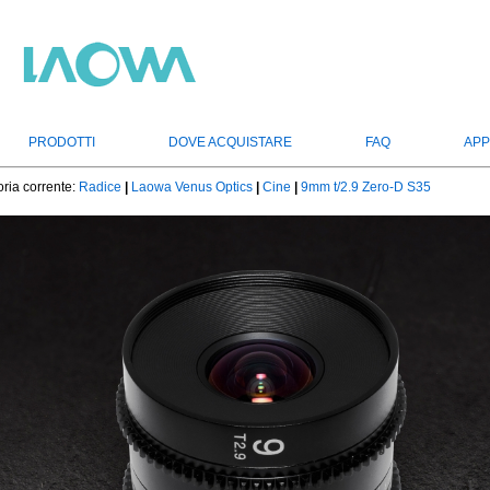
PRODOTTI
DOVE ACQUISTARE
FAQ
APP
ria corrente:
Radice
|
Laowa Venus Optics
|
Cine
|
9mm t/2.9 Zero-D S35