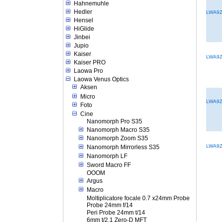
Hahnemuhle
Hedler
LWA9
Hensel
HiGlide
Jinbei
Jupio
Kaiser
LWA9
Kaiser PRO
Laowa Pro
Laowa Venus Optics
Aksen
Micro
LWA9
Foto
Cine
Nanomorph Pro S35
Nanomorph Macro S35
Nanomorph Zoom S35
LWA9Z
Nanomorph Mirrorless S35
Nanomorph LF
Sword Macro FF
OOOM
Argus
Macro
Moltiplicatore focale 0.7 x24mm Probe
Probe 24mm f/14
Peri Probe 24mm t/14
6mm t/2.1 Zero-D MFT