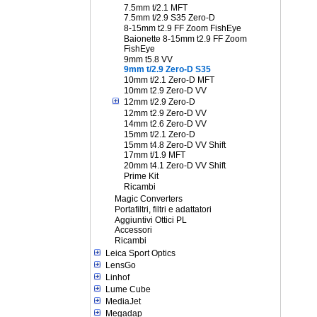
7.5mm t/2.1 MFT
7.5mm t/2.9 S35 Zero-D
8-15mm t2.9 FF Zoom FishEye
Baionette 8-15mm t2.9 FF Zoom
FishEye
9mm t5.8 VV
9mm t/2.9 Zero-D S35
10mm t/2.1 Zero-D MFT
10mm t2.9 Zero-D VV
12mm t/2.9 Zero-D
12mm t2.9 Zero-D VV
14mm t2.6 Zero-D VV
15mm t/2.1 Zero-D
15mm t4.8 Zero-D VV Shift
17mm t/1.9 MFT
20mm t4.1 Zero-D VV Shift
Prime Kit
Ricambi
Magic Converters
Portafiltri, filtri e adattatori
Aggiuntivi Ottici PL
Accessori
Ricambi
Leica Sport Optics
LensGo
Linhof
Lume Cube
MediaJet
Megadap