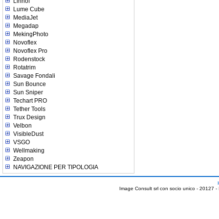
Linhof
Lume Cube
MediaJet
Megadap
MekingPhoto
Novoflex
Novoflex Pro
Rodenstock
Rotatrim
Savage Fondali
Sun Bounce
Sun Sniper
Techart PRO
Tether Tools
Trux Design
Velbon
VisibleDust
VSGO
Wellmaking
Zeapon
NAVIGAZIONE PER TIPOLOGIA
Image Consult srl con socio unico - 20127 -