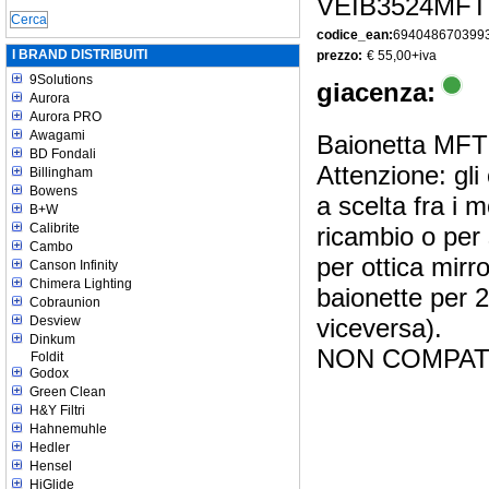
VEIB3524MFT
codice_ean:
694048670399
I BRAND DISTRIBUITI
prezzo:
€ 55,00
+iva
9Solutions
giacenza:
Aurora
Aurora PRO
Awagami
Baionetta MFT
BD Fondali
Attenzione: gli
Billingham
Bowens
a scelta fra i 
B+W
Calibrite
ricambio o per 
Cambo
per ottica mirro
Canson Infinity
Chimera Lighting
baionette per
Cobraunion
Desview
viceversa).
Dinkum
NON COMPATI
Foldit
Godox
Green Clean
H&Y Filtri
Hahnemuhle
Hedler
Hensel
HiGlide