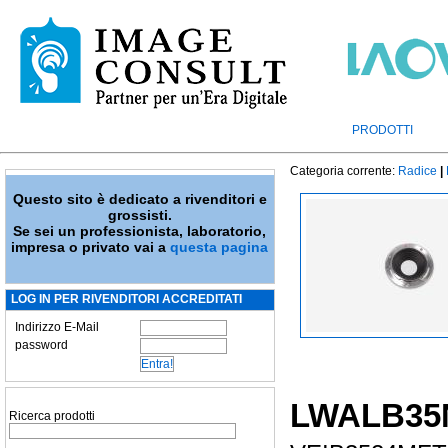
PRODOTTI
Categoria corrente:
Radice
|
Questo sito è dedicato a rivenditori e
grossisti.
Se sei un professionista, laboratorio,
impresa o privato vai a
questa pagina
LOG IN PER RIVENDITORI ACCREDITATI
Indirizzo E-Mail
password
LWALB35
Ricerca prodotti