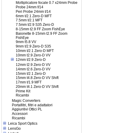
Moltiplicatore focale 0.7 x24mm Probe
Probe 24mm f/14
Peri Probe 24mm t/14
6mm t/2.1 Zero-D MFT
7.5mm t/2.1 MFT
7.5mm t/2.9 S35 Zero-D
8-15mm t2.9 FF Zoom FishEye
Baionette 8-15mm t2.9 FF Zoom
FishEye
9mm t5.8 VV
9mm t/2.9 Zero-D S35
10mm t/2.1 Zero-D MFT
10mm t2.9 Zero-D VV
12mm t/2.9 Zero-D
12mm t2.9 Zero-D VV
14mm t2.6 Zero-D VV
15mm t/2.1 Zero-D
15mm t4.8 Zero-D VV Shift
17mm t/1.9 MFT
20mm t4.1 Zero-D VV Shift
Prime Kit
Ricambi
Magic Converters
Portafiltri, filtri e adattatori
Aggiuntivi Ottici PL
Accessori
Ricambi
Leica Sport Optics
LensGo