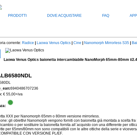
PRODOTTI
DOVE ACQUISTARE
FAQ
APP
ria corrente:
Radice
|
Laowa Venus Optics
|
Cine
|
Nanomorph Mirrorless S35
|
Ba
Laowa Venus Optics baionetta intercambiabile NanoMorph 65mm-80mm t/2.4
LB6580NDL
580DL
e_ean:
6940486707236
:
€ 55,00
+iva
nza:
etta XXX per Nanomorph 65mm o 80mm versione mirrorless.
ione: gli obiettivi Nanomorph vengono forniti con baionetta già montata a scelta fra 
cambio o per sostituire la baionetta fornita all`acquisto con una differente per ottica
tte per 65mm/80mm non sono compatibili con le altre ottiche della serie e vicevers
OMPATIBILE CON VERSIONE PL/EF.