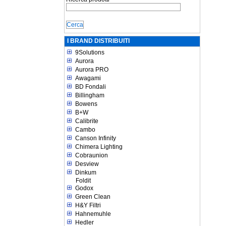
I BRAND DISTRIBUITI
9Solutions
Aurora
Aurora PRO
Awagami
BD Fondali
Billingham
Bowens
B+W
Calibrite
Cambo
Canson Infinity
Chimera Lighting
Cobraunion
Desview
Dinkum
Foldit
Godox
Green Clean
H&Y Filtri
Hahnemuhle
Hedler