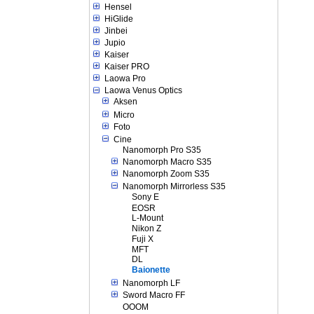
Hensel
HiGlide
Jinbei
Jupio
Kaiser
Kaiser PRO
Laowa Pro
Laowa Venus Optics
Aksen
Micro
Foto
Cine
Nanomorph Pro S35
Nanomorph Macro S35
Nanomorph Zoom S35
Nanomorph Mirrorless S35
Sony E
EOSR
L-Mount
Nikon Z
Fuji X
MFT
DL
Baionette
Nanomorph LF
Sword Macro FF
OOOM