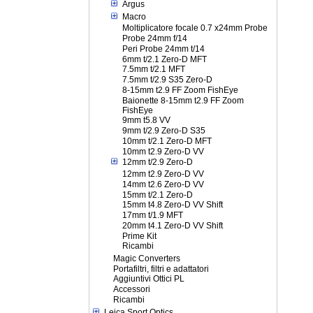
Argus
Macro
Moltiplicatore focale 0.7 x24mm Probe
Probe 24mm f/14
Peri Probe 24mm t/14
6mm t/2.1 Zero-D MFT
7.5mm t/2.1 MFT
7.5mm t/2.9 S35 Zero-D
8-15mm t2.9 FF Zoom FishEye
Baionette 8-15mm t2.9 FF Zoom
FishEye
9mm t5.8 VV
9mm t/2.9 Zero-D S35
10mm t/2.1 Zero-D MFT
10mm t2.9 Zero-D VV
12mm t/2.9 Zero-D
12mm t2.9 Zero-D VV
14mm t2.6 Zero-D VV
15mm t/2.1 Zero-D
15mm t4.8 Zero-D VV Shift
17mm t/1.9 MFT
20mm t4.1 Zero-D VV Shift
Prime Kit
Ricambi
Magic Converters
Portafiltri, filtri e adattatori
Aggiuntivi Ottici PL
Accessori
Ricambi
Leica Sport Optics