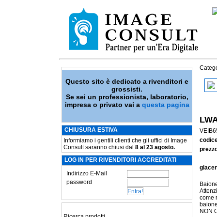
Catego
Questo sito è dedicato a rivenditori e
grossisti.
Se sei un professionista, laboratorio,
impresa o privato vai a
questa pagina
LWA
CHIUSURA ESTIVA
VEIB6
codic
Informiamo i gentili clienti che gli uffici di Image
Consult saranno chiusi dal
8 al 23 agosto.
prezzo
LOG IN PER RIVENDITORI ACCREDITATI
giace
Indirizzo E-Mail
password
Baion
Attenz
come ri
baione
NON C
Ricerca prodotti