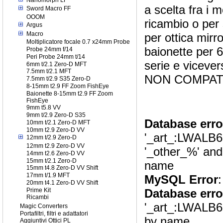
a scelta fra i 
Sword Macro FF
OOOM
ricambio o per 
Argus
Macro
per ottica mirro
Moltiplicatore focale 0.7 x24mm Probe
baionette per 
Probe 24mm f/14
Peri Probe 24mm t/14
serie e vicever
6mm t/2.1 Zero-D MFT
7.5mm t/2.1 MFT
NON COMPATI
7.5mm t/2.9 S35 Zero-D
8-15mm t2.9 FF Zoom FishEye
Baionette 8-15mm t2.9 FF Zoom
FishEye
9mm t5.8 VV
9mm t/2.9 Zero-D S35
Database erro
10mm t/2.1 Zero-D MFT
10mm t2.9 Zero-D VV
'_art_:LWALB6
12mm t/2.9 Zero-D
12mm t2.9 Zero-D VV
'_other_%' and t
14mm t2.6 Zero-D VV
15mm t/2.1 Zero-D
name
15mm t4.8 Zero-D VV Shift
17mm t/1.9 MFT
MySQL Error
:
20mm t4.1 Zero-D VV Shift
Prime Kit
Database erro
Ricambi
'_art_:LWALB658
Magic Converters
Portafiltri, filtri e adattatori
by name
Aggiuntivi Ottici PL