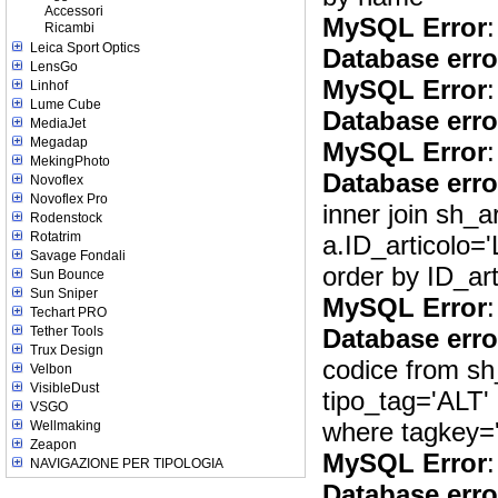
Accessori
MySQL Error
:
Ricambi
Leica Sport Optics
Database erro
LensGo
MySQL Error
:
Linhof
Lume Cube
Database erro
MediaJet
Megadap
MySQL Error
:
MekingPhoto
Database erro
Novoflex
Novoflex Pro
inner join sh_a
Rodenstock
Rotatrim
a.ID_articolo=
Savage Fondali
order by ID_art
Sun Bounce
Sun Sniper
MySQL Error
:
Techart PRO
Tether Tools
Database erro
Trux Design
codice from s
Velbon
VisibleDust
tipo_tag='ALT'
VSGO
where tagkey
Wellmaking
Zeapon
MySQL Error
:
NAVIGAZIONE PER TIPOLOGIA
Database erro