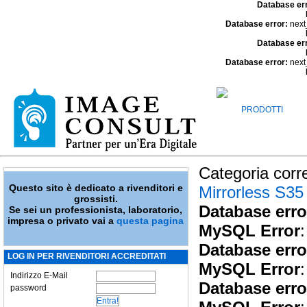
Database er
Database error:
next
Database er
Database error:
next
PRODOTTI
Categoria corr
Questo sito è dedicato a rivenditori e
Mirrorless S35
grossisti.
Database erro
Se sei un professionista, laboratorio,
impresa o privato vai a
questa pagina
MySQL Error
:
Database erro
LOG IN PER RIVENDITORI ACCREDITATI
MySQL Error
:
Indirizzo E-Mail
Database erro
password