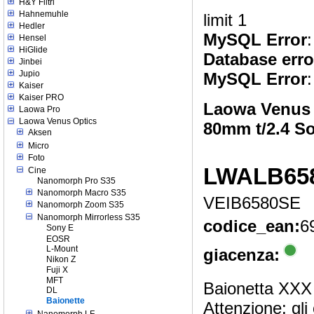
H&Y Filtri
Hahnemuhle
limit 1
Hedler
MySQL Error
:
Hensel
HiGlide
Database erro
Jinbei
Jupio
MySQL Error
:
Kaiser
Kaiser PRO
Laowa Venus 
Laowa Pro
Laowa Venus Optics
80mm t/2.4 S
Aksen
Micro
Foto
LWALB65
Cine
Nanomorph Pro S35
Nanomorph Macro S35
VEIB6580SE
Nanomorph Zoom S35
Nanomorph Mirrorless S35
codice_ean:
6
Sony E
EOSR
L-Mount
giacenza:
Nikon Z
Fuji X
MFT
Baionetta XXX
DL
Baionette
Attenzione: gli
Nanomorph LF