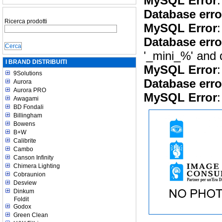
MySQL Error
:
Database erro
Ricerca prodotti
MySQL Error
:
Database erro
'_mini_%' and
I BRAND DISTRIBUITI
MySQL Error
:
9Solutions
Database erro
Aurora
Aurora PRO
MySQL Error
:
Awagami
BD Fondali
Billingham
Bowens
B+W
Calibrite
Cambo
Canson Infinity
Chimera Lighting
Cobraunion
Desview
Dinkum
Foldit
Godox
Green Clean