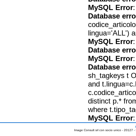
MySQL Error
:
Database erro
codice_artico
lingua='ALL') 
MySQL Error
:
Database erro
MySQL Error
:
Database erro
sh_tagkeys t O
and t.lingua=c.
c.codice_arti
distinct p.* fr
where t.tipo_
MySQL Error
:
Image Consult srl con socio unico - 20127 -