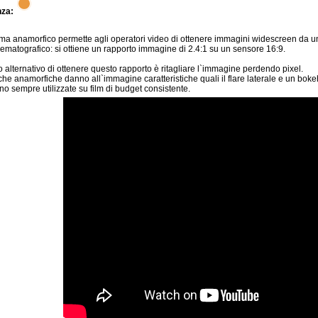
nza:
tema anamorfico permette agli operatori video di ottenere immagini widescreen da un
nematografico: si ottiene un rapporto immagine di 2.4:1 su un sensore 16:9.
o alternativo di ottenere questo rapporto è ritagliare l`immagine perdendo pixel.
iche anamorfiche danno all`immagine caratteristiche quali il flare laterale e un boke
o sempre utilizzate su film di budget consistente.