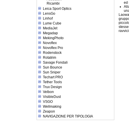
ed 
Ricambi
All
Leica Sport Optics
una
LensGo
Laowa r
Linhof
gruppo
piccol
Lume Cube
stesse
MediaJet
ravvic
Megadap
MekingPhoto
Novoflex
Novoflex Pro
Rodenstock
Rotatrim
Savage Fondali
Sun Bounce
Sun Sniper
Techart PRO
Tether Tools
Trux Design
Velbon
VisibleDust
VSGO
Wellmaking
Zeapon
NAVIGAZIONE PER TIPOLOGIA