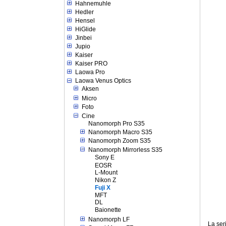
Hahnemuhle
Hedler
Hensel
HiGlide
Jinbei
Jupio
Kaiser
Kaiser PRO
Laowa Pro
Laowa Venus Optics
Aksen
Micro
Foto
Cine
Nanomorph Pro S35
Nanomorph Macro S35
Nanomorph Zoom S35
Nanomorph Mirrorless S35
Sony E
EOSR
L-Mount
Nikon Z
Fuji X
MFT
DL
Baionette
Nanomorph LF
La ser