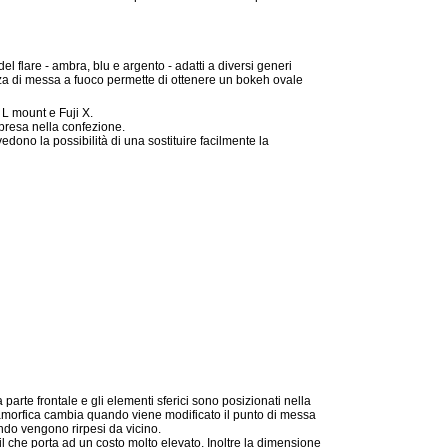
del flare - ambra, blu e argento - adatti a diversi generi
anza di messa a fuoco permette di ottenere un bokeh ovale
 L mount e Fuji X.
presa nella confezione.
dono la possibilità di una sostituire facilmente la
parte frontale e gli elementi sferici sono posizionati nella
amorfica cambia quando viene modificato il punto di messa
ando vengono rirpesi da vicino.
il che porta ad un costo molto elevato. Inoltre la dimensione