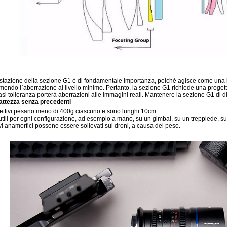
stazione della sezione G1 è di fondamentale importanza, poiché agisce come una l
mendo l`aberrazione al livello minimo. Pertanto, la sezione G1 richiede una progett
asi tolleranza porterà aberrazioni alle immagini reali. Mantenere la sezione G1 di di
ttezza senza precedenti
iettivi pesano meno di 400g ciascuno e sono lunghi 10cm.
utili per ogni configurazione, ad esempio a mano, su un gimbal, su un treppiede, su 
ivi anamorfici possono essere sollevati sui droni, a causa del peso.