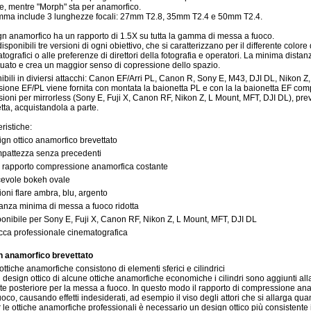
e, mentre "Morph" sta per anamorfico.
ma include 3 lunghezze focali: 27mm T2.8, 35mm T2.4 e 50mm T2.4.
ign anamorfico ha un rapporto di 1.5X su tutta la gamma di messa a fuoco.
sponibili tre versioni di ogni obiettivo, che si caratterizzano per il differente colore 
tografici o alle preferenze di direttori della fotografia e operatori. La minima dist
uato e crea un maggior senso di copressione dello spazio.
ibili in diviersi attacchi: Canon EF/Arri PL, Canon R, Sony E, M43, DJI DL, Nikon Z,
sione EF/PL viene fornita con montata la baionetta PL e con la la baionetta EF com
sioni per mirrorless (Sony E, Fuji X, Canon RF, Nikon Z, L Mount, MFT, DJI DL), preve
tta, acquistandola a parte.
ristiche:
ign ottico anamorfico brevettato
pattezza senza precedenti
x rapporto compressione anamorfica costante
cevole bokeh ovale
ioni flare ambra, blu, argento
tanza minima di messa a fuoco ridotta
ponibile per Sony E, Fuji X, Canon RF, Nikon Z, L Mount, MFT, DJI DL
cca professionale cinematografica
n anamorfico brevettato
ottiche anamorfiche consistono di elementi sferici e cilindrici
 design ottico di alcune ottiche anamorfiche economiche i cilindri sono aggiunti alla 
te posteriore per la messa a fuoco. In questo modo il rapporto di compressione an
uoco, causando effetti indesiderati, ad esempio il viso degli attori che si allarga qu
 le ottiche anamorfiche professionali è necessario un design ottico più consistente 