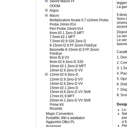
Sword Macro FF
legger
OOOM
La gam
Argus
Il des
Macro
Sono di
Moltiplicatore focale 0.7 x24mm Probe
cinema
Probe 24mm f/14
accent
Peri Probe 24mm t/14
Dispon
6mm t/2.1 Zero-D MFT
La ver
7.5mm t/2.1 MFT
Le ver
7.5mm t/2.9 S35 Zero-D
baione
8-15mm t2.9 FF Zoom FishEye
Baionette 8-15mm t2.9 FF Zoom
Caratte
FishEye
1. Des
9mm t5.8 VV
9mm t/2.9 Zero-D S35
2. Com
10mm t/2.1 Zero-D MFT
3. 1.5
10mm t2.9 Zero-D VV
4. Pia
12mm t/2.9 Zero-D
5. Opz
12mm t2.9 Zero-D VV
14mm t2.6 Zero-D VV
6. Dis
15mm t/2.1 Zero-D
7. Dis
15mm t4.8 Zero-D VV Shift
8. Sco
17mm t/1.9 MFT
20mm t4.1 Zero-D VV Shift
Desig
Prime Kit
Ricambi
Le 
Magic Converters
Nel
par
Portafiltri, filtri e adattatori
a f
Aggiuntivi Ottici PL
Per
Accessori