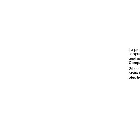
La pre
soppri
qualsi
Compa
Gli ob
Molto 
obiett