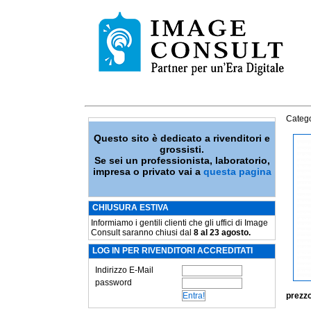
Catego
Questo sito è dedicato a rivenditori e
grossisti.
Se sei un professionista, laboratorio,
impresa o privato vai a
questa pagina
CHIUSURA ESTIVA
Informiamo i gentili clienti che gli uffici di Image
Consult saranno chiusi dal
8 al 23 agosto.
LOG IN PER RIVENDITORI ACCREDITATI
Indirizzo E-Mail
password
prezzo