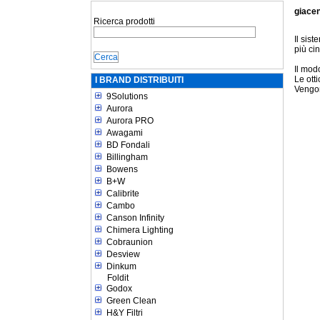
giace
Ricerca prodotti
Il sis
più ci
Il mod
Le ott
I BRAND DISTRIBUITI
Vengon
9Solutions
Aurora
Aurora PRO
Awagami
BD Fondali
Billingham
Bowens
B+W
Calibrite
Cambo
Canson Infinity
Chimera Lighting
Cobraunion
Desview
Dinkum
Foldit
Godox
Green Clean
H&Y Filtri