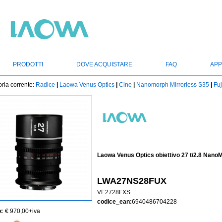
PRODOTTI
DOVE ACQUISTARE
FAQ
APP
ria corrente:
Radice
|
Laowa Venus Optics
|
Cine
|
Nanomorph Mirrorless S35
|
Fuj
Laowa Venus Optics obiettivo 27 t/2.8 NanoM
LWA27NS28FUX
VE2728FXS
codice_ean:
6940486704228
:
€ 970,00
+iva