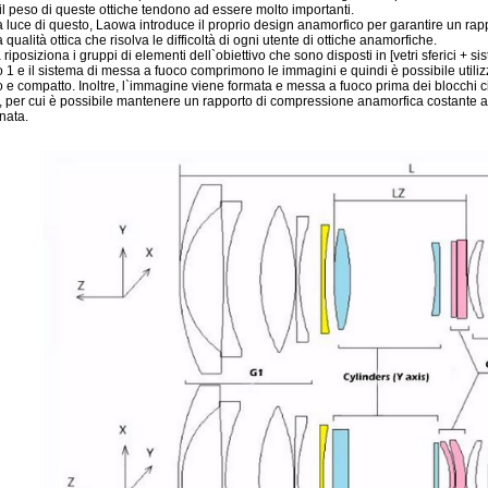
il peso di queste ottiche tendono ad essere molto importanti.
a luce di questo, Laowa introduce il proprio design anamorfico per garantire un r
 qualità ottica che risolva le difficoltà di ogni utente di ottiche anamorfiche.
iposiziona i gruppi di elementi dell`obiettivo che sono disposti in [vetri sferici + siste
 1 e il sistema di messa a fuoco comprimono le immagini e quindi è possibile utilizzar
o e compatto. Inoltre, l`immagine viene formata e messa a fuoco prima dei blocchi cil
, per cui è possibile mantenere un rapporto di compressione anamorfica costante a
inata.