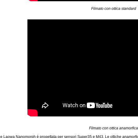
Filmato con ottica standard
Filmato con ottica anamorfica
ie Laowa Nanomorph è progettata per sensori Super35 e M43. Le ottiche anamorfi