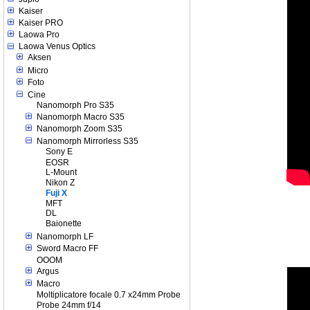
Kaiser
Kaiser PRO
Laowa Pro
Laowa Venus Optics
Aksen
Micro
Foto
Cine
Nanomorph Pro S35
Nanomorph Macro S35
Nanomorph Zoom S35
Nanomorph Mirrorless S35
Sony E
EOSR
L-Mount
Nikon Z
Fuji X
MFT
DL
Baionette
Nanomorph LF
Sword Macro FF
OOOM
Argus
Macro
Moltiplicatore focale 0.7 x24mm Probe
Probe 24mm f/14