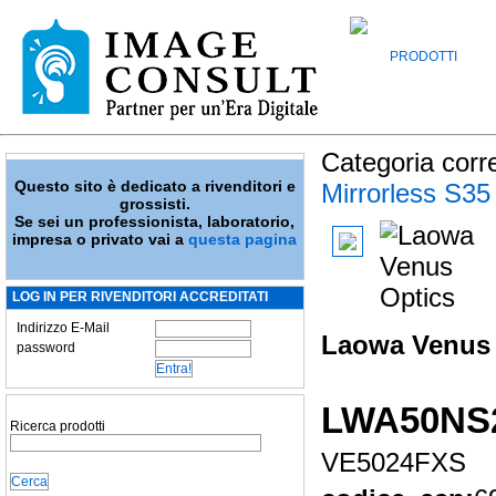
PRODOTTI
Categoria corr
Questo sito è dedicato a rivenditori e
Mirrorless S35
grossisti.
Se sei un professionista, laboratorio,
impresa o privato vai a
questa pagina
LOG IN PER RIVENDITORI ACCREDITATI
Indirizzo E-Mail
Laowa Venus O
password
LWA50NS
Ricerca prodotti
VE5024FXS