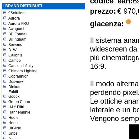
codice_ean:
6
I BRAND DISTRIBUITI
prezzo:
€ 970,
9Solutions
Aurora
giacenza:
Aurora PRO
Awagami
BD Fondali
Il sistema anam
Billingham
Bowens
widescreen da 
B+W
Calibrite
più cinematogr
Cambo
16:9.
Canson Infinity
Chimera Lighting
Cobraunion
Desview
Il modo alterna
Dinkum
perdendo pixel
Foldit
Godox
Le ottiche anam
Green Clean
H&Y Filtri
laterale e un b
Hahnemuhle
Vengono sempre
Hedler
Hensel
HiGlide
Jinbei
Jupio