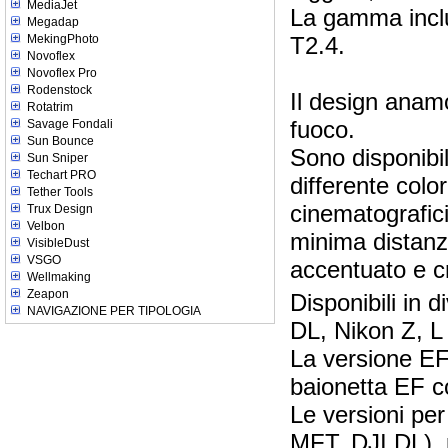
MediaJet
La gamma incl
Megadap
MekingPhoto
T2.4.
Novoflex
Novoflex Pro
Rodenstock
Il design anam
Rotatrim
fuoco.
Savage Fondali
Sun Bounce
Sono disponibili
Sun Sniper
Techart PRO
differente color
Tether Tools
cinematografici 
Trux Design
Velbon
minima distanz
VisibleDust
VSGO
accentuato e c
Wellmaking
Zeapon
Disponibili in 
NAVIGAZIONE PER TIPOLOGIA
DL, Nikon Z, L
La versione EF
baionetta EF c
Le versioni pe
MFT, DJI DL), p