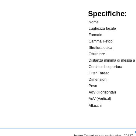
Specifiche:
Nome
Lughezza focale
Formato
Gamma T-stop
Struttura ottica
Otturatore
Distanza minima di messa a
Cerchio di copertura
Filter Thread
Dimensioni
Peso
AoV (Horizontal)
AoV (Vertical)
Attacchi
Image Consult srl con socio unico - 20127 -