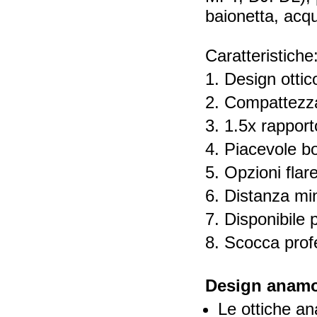
baionetta, acqu
Caratteristiche
1. Design otti
2. Compattezz
3. 1.5x rappor
4. Piacevole b
5. Opzioni flar
6. Distanza mi
7. Disponibile
8. Scocca prof
Design anamor
Le ottiche ana