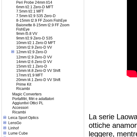
Peri Probe 24mm t/14
6mm t/2.1 Zero-D MFT
7.5mm t/2.1 MFT
7.5mm t/2.9 S35 Zero-D
8-15mm t2.9 FF Zoom FishEye
Baionette 8-15mm t2.9 FF Zoom
FishEye
9mm t5.8 VV
9mm t/2.9 Zero-D S35
10mm t/2.1 Zero-D MFT
10mm t2.9 Zero-D VV
12mm t/2.9 Zero-D
12mm t2.9 Zero-D VV
14mm t2.6 Zero-D VV
15mm t/2.1 Zero-D
15mm t4.8 Zero-D VV Shift
17mm t/1.9 MFT
20mm t4.1 Zero-D VV Shift
Prime Kit
Ricambi
Magic Converters
Portafiltri, filtri e adattatori
Aggiuntivi Ottici PL
Accessori
Ricambi
La serie Laow
Leica Sport Optics
LensGo
ottiche anamor
Linhof
leggere, mentr
Lume Cube