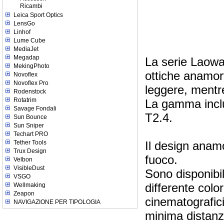
Ricambi
Leica Sport Optics
LensGo
Linhof
Lume Cube
MediaJet
Megadap
La serie Laow
MekingPhoto
ottiche anamor
Novoflex
Novoflex Pro
leggere, mentr
Rodenstock
Rotatrim
La gamma incl
Savage Fondali
T2.4.
Sun Bounce
Sun Sniper
Techart PRO
Tether Tools
Il design anam
Trux Design
fuoco.
Velbon
VisibleDust
Sono disponibili
VSGO
differente color
Wellmaking
Zeapon
cinematografici 
NAVIGAZIONE PER TIPOLOGIA
minima distanz