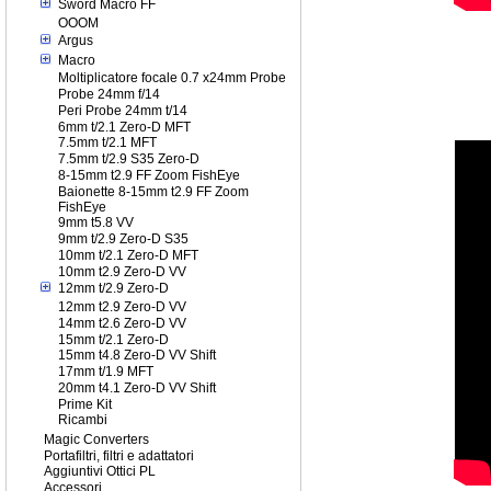
Sword Macro FF
OOOM
Argus
Macro
Moltiplicatore focale 0.7 x24mm Probe
Probe 24mm f/14
Peri Probe 24mm t/14
6mm t/2.1 Zero-D MFT
7.5mm t/2.1 MFT
7.5mm t/2.9 S35 Zero-D
8-15mm t2.9 FF Zoom FishEye
Baionette 8-15mm t2.9 FF Zoom
FishEye
9mm t5.8 VV
9mm t/2.9 Zero-D S35
10mm t/2.1 Zero-D MFT
10mm t2.9 Zero-D VV
12mm t/2.9 Zero-D
12mm t2.9 Zero-D VV
14mm t2.6 Zero-D VV
15mm t/2.1 Zero-D
15mm t4.8 Zero-D VV Shift
17mm t/1.9 MFT
20mm t4.1 Zero-D VV Shift
Prime Kit
Ricambi
Magic Converters
Portafiltri, filtri e adattatori
Aggiuntivi Ottici PL
Accessori