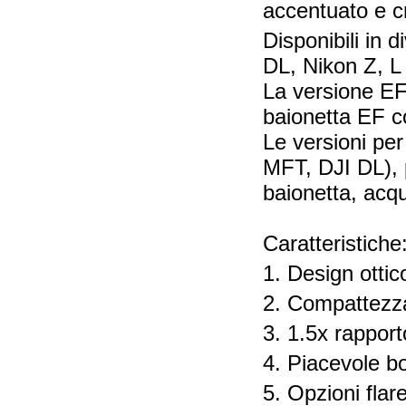
accentuato e c
Disponibili in 
DL, Nikon Z, L
La versione EF
baionetta EF c
Le versioni pe
MFT, DJI DL), p
baionetta, acqu
Caratteristiche
1. Design otti
2. Compattezz
3. 1.5x rappor
4. Piacevole b
5. Opzioni flar