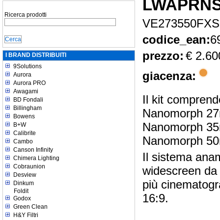
LWAPRN
Ricerca prodotti
VE273550FXS
codice_ean:
6
prezzo:
€ 2.60
I BRAND DISTRIBUITI
9Solutions
giacenza:
Aurora
Aurora PRO
Awagami
Il kit comprend
BD Fondali
Billingham
Nanomorph 27m
Bowens
Nanomorph 35m
B+W
Calibrite
Nanomorph 50m
Cambo
Canson Infinity
Il sistema anam
Chimera Lighting
Cobraunion
widescreen da 
Desview
più cinematogr
Dinkum
Foldit
16:9.
Godox
Green Clean
H&Y Filtri