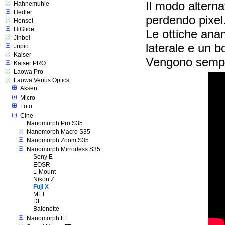
Il modo alterna
Hahnemuhle
Hedler
perdendo pixel
Hensel
HiGlide
Le ottiche anam
Jinbei
laterale e un b
Jupio
Kaiser
Vengono sempre
Kaiser PRO
Laowa Pro
Laowa Venus Optics
Aksen
Micro
Foto
Cine
Nanomorph Pro S35
Nanomorph Macro S35
Nanomorph Zoom S35
Nanomorph Mirrorless S35
Sony E
EOSR
L-Mount
Nikon Z
Fuji X
MFT
DL
Baionette
Nanomorph LF