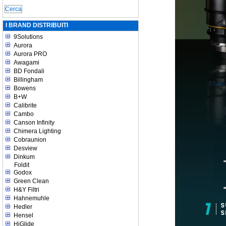
I BRAND DISTRIBUITI
9Solutions
Aurora
Aurora PRO
Awagami
BD Fondali
Billingham
Bowens
B+W
Calibrite
Cambo
Canson Infinity
Chimera Lighting
Cobraunion
Desview
Dinkum
Foldit
Godox
Green Clean
H&Y Filtri
Hahnemuhle
Hedler
Hensel
HiGlide