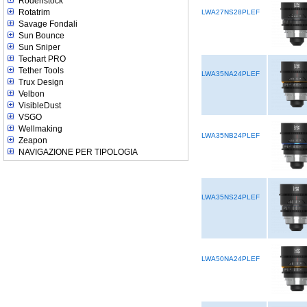
Rodenstock
Rotatrim
LWA27NS28PLEF
Savage Fondali
Sun Bounce
Sun Sniper
Techart PRO
Tether Tools
LWA35NA24PLEF
Trux Design
Velbon
VisibleDust
VSGO
Wellmaking
LWA35NB24PLEF
Zeapon
NAVIGAZIONE PER TIPOLOGIA
LWA35NS24PLEF
LWA50NA24PLEF