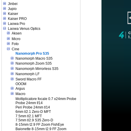
Jinbei
Jupio
Kaiser
Kaiser PRO
Laowa Pro
Laowa Venus Optics
Aksen
Micro
Foto
Cine
Nanomorph Pro S35
Nanomorph Macro S35
Nanomorph Zoom S35
Nanomorph Mirrorless S35
Nanomorph LF
Sword Macro FF
OOOM
Argus
Macro
Moltiplicatore focale 0.7 x24mm Probe
Probe 24mm f/14
Peri Probe 24mm t/14
6mm t/2.1 Zero-D MFT
7.5mm t/2.1 MFT
7.5mm t/2.9 S35 Zero-D
8-15mm t2.9 FF Zoom FishEye
Baionette 8-15mm t2.9 FF Zoom