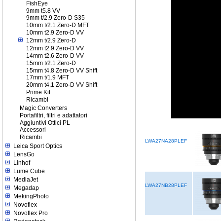
FishEye
9mm t5.8 VV
9mm t/2.9 Zero-D S35
10mm t/2.1 Zero-D MFT
10mm t2.9 Zero-D VV
12mm t/2.9 Zero-D
12mm t2.9 Zero-D VV
14mm t2.6 Zero-D VV
15mm t/2.1 Zero-D
15mm t4.8 Zero-D VV Shift
17mm t/1.9 MFT
20mm t4.1 Zero-D VV Shift
Prime Kit
Ricambi
Magic Converters
Portafiltri, filtri e adattatori
Aggiuntivi Ottici PL
Accessori
Ricambi
LWA27NA28PLEF
Leica Sport Optics
LensGo
Linhof
Lume Cube
MediaJet
LWA27NB28PLEF
Megadap
MekingPhoto
Novoflex
Novoflex Pro