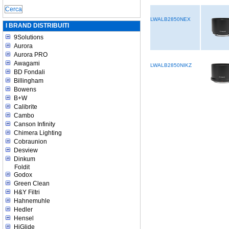
LWALB2850NEX
I BRAND DISTRIBUITI
9Solutions
Aurora
Aurora PRO
Awagami
LWALB2850NIKZ
BD Fondali
Billingham
Bowens
B+W
Calibrite
Cambo
Canson Infinity
Chimera Lighting
Cobraunion
Desview
Dinkum
Foldit
Godox
Green Clean
H&Y Filtri
Hahnemuhle
Hedler
Hensel
HiGlide