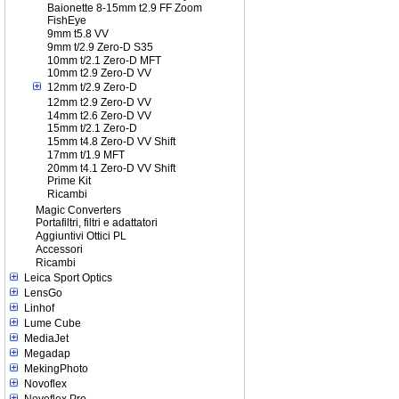
Baionette 8-15mm t2.9 FF Zoom
FishEye
9mm t5.8 VV
9mm t/2.9 Zero-D S35
10mm t/2.1 Zero-D MFT
10mm t2.9 Zero-D VV
12mm t/2.9 Zero-D
12mm t2.9 Zero-D VV
14mm t2.6 Zero-D VV
15mm t/2.1 Zero-D
15mm t4.8 Zero-D VV Shift
17mm t/1.9 MFT
20mm t4.1 Zero-D VV Shift
Prime Kit
Ricambi
Magic Converters
Portafiltri, filtri e adattatori
Aggiuntivi Ottici PL
Accessori
Ricambi
Leica Sport Optics
LensGo
Linhof
Lume Cube
MediaJet
Megadap
MekingPhoto
Novoflex