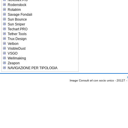
Novoflex Pro
Rodenstock
Rotatrim
Savage Fondali
Sun Bounce
Sun Sniper
Techart PRO
Tether Tools
Trux Design
Velbon
VisibleDust
VSGO
Wellmaking
Zeapon
NAVIGAZIONE PER TIPOLOGIA
Image Consult srl con socio unico - 20127 -