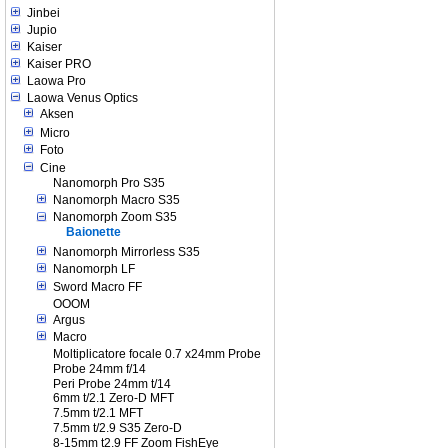
Jinbei
Jupio
Kaiser
Kaiser PRO
Laowa Pro
Laowa Venus Optics
Aksen
Micro
Foto
Cine
Nanomorph Pro S35
Nanomorph Macro S35
Nanomorph Zoom S35
Baionette
Nanomorph Mirrorless S35
Nanomorph LF
Sword Macro FF
OOOM
Argus
Macro
Moltiplicatore focale 0.7 x24mm Probe
Probe 24mm f/14
Peri Probe 24mm t/14
6mm t/2.1 Zero-D MFT
7.5mm t/2.1 MFT
7.5mm t/2.9 S35 Zero-D
8-15mm t2.9 FF Zoom FishEye