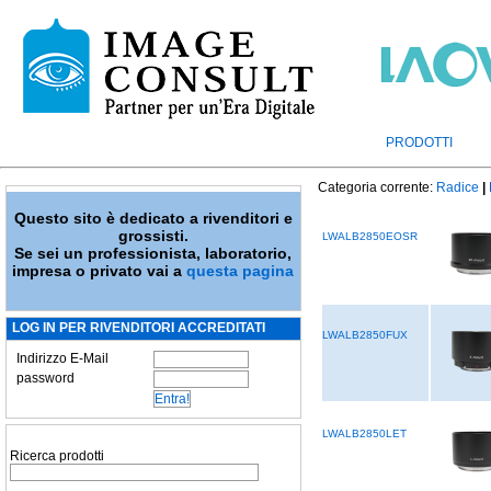
PRODOTTI
Categoria corrente:
Radice
|
Questo sito è dedicato a rivenditori e
grossisti.
LWALB2850EOSR
Se sei un professionista, laboratorio,
impresa o privato vai a
questa pagina
LOG IN PER RIVENDITORI ACCREDITATI
LWALB2850FUX
Indirizzo E-Mail
password
LWALB2850LET
Ricerca prodotti