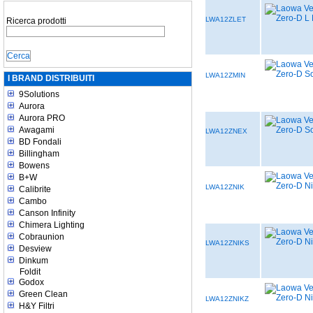
LWA12ZLET
Ricerca prodotti
LWA12ZMIN
I BRAND DISTRIBUITI
9Solutions
Aurora
Aurora PRO
Awagami
LWA12ZNEX
BD Fondali
Billingham
Bowens
B+W
LWA12ZNIK
Calibrite
Cambo
Canson Infinity
Chimera Lighting
Cobraunion
LWA12ZNIKS
Desview
Dinkum
Foldit
Godox
Green Clean
LWA12ZNIKZ
H&Y Filtri