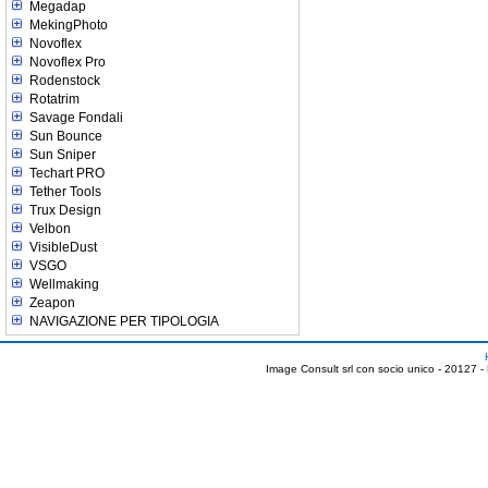
Megadap
MekingPhoto
Novoflex
Novoflex Pro
Rodenstock
Rotatrim
Savage Fondali
Sun Bounce
Sun Sniper
Techart PRO
Tether Tools
Trux Design
Velbon
VisibleDust
VSGO
Wellmaking
Zeapon
NAVIGAZIONE PER TIPOLOGIA
Image Consult srl con socio unico - 20127 -