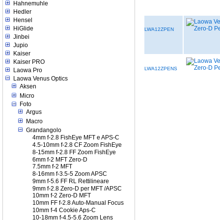
Hahnemuhle
Hedler
Hensel
HiGlide
LWA12ZPEN
Jinbei
Jupio
Kaiser
Kaiser PRO
LWA12ZPENS
Laowa Pro
Laowa Venus Optics
Aksen
Micro
Foto
Argus
Macro
Grandangolo
4mm f-2.8 FishEye MFT e APS-C
4.5-10mm f-2.8 CF Zoom FishEye
8-15mm f-2.8 FF Zoom FishEye
6mm f-2 MFT Zero-D
7.5mm f-2 MFT
8-16mm f-3.5-5 Zoom APSC
9mm f-5.6 FF RL Rettilineare
9mm f-2.8 Zero-D per MFT /APSC
10mm f-2 Zero-D MFT
10mm FF f-2.8 Auto-Manual Focus
10mm f-4 Cookie Aps-C
10-18mm f-4.5-5.6 Zoom Lens