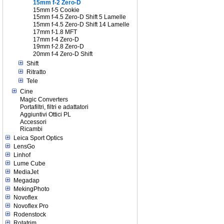
15mm f-2 Zero-D
15mm f-5 Cookie
15mm f-4.5 Zero-D Shift 5 Lamelle
15mm f-4.5 Zero-D Shift 14 Lamelle
17mm f-1.8 MFT
17mm f-4 Zero-D
19mm f-2.8 Zero-D
20mm f-4 Zero-D Shift
Shift
Ritratto
Tele
Cine
Magic Converters
Portafiltri, filtri e adattatori
Aggiuntivi Ottici PL
Accessori
Ricambi
Leica Sport Optics
LensGo
Linhof
Lume Cube
MediaJet
Megadap
MekingPhoto
Novoflex
Novoflex Pro
Rodenstock
Rotatrim