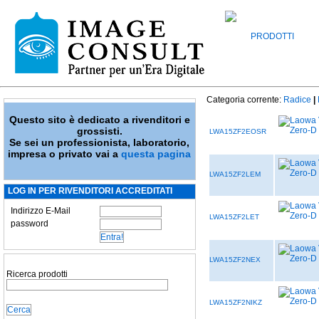
PRODOTTI
Categoria corrente:
Radice
|
Questo sito è dedicato a rivenditori e
grossisti.
LWA15ZF2EOSR
Se sei un professionista, laboratorio,
impresa o privato vai a
questa pagina
LWA15ZF2LEM
LOG IN PER RIVENDITORI ACCREDITATI
Indirizzo E-Mail
LWA15ZF2LET
password
LWA15ZF2NEX
Ricerca prodotti
LWA15ZF2NIKZ