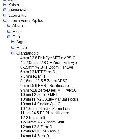
Kaiser
Kaiser PRO
Laowa Pro
Laowa Venus Optics
Aksen
Micro
Foto
Argus
Macro
Grandangolo
4mm f-2.8 FishEye MFT e APS-C
4.5-10mm f-2.8 CF Zoom FishEye
8-15mm f-2.8 FF Zoom FishEye
6mm f-2 MFT Zero-D
7.5mm f-2 MFT
8-16mm f-3.5-5 Zoom APSC
9mm f-5.6 FF RL Rettilineare
9mm f-2.8 Zero-D per MFT /APSC
10mm f-2 Zero-D MFT
10mm FF f-2.8 Auto-Manual Focus
10mm f-4 Cookie Aps-C
10-18mm f-4.5-5.6 Zoom Lens
11mm f-4.5 FF RL rettilineare
12-24mm f-5.6
12-24mm f-5.6 Zoom Shift
12mm f-2.8 Zero-D
12mm t-2.8 Lite Zero-D
14mm f-4 Zero-D