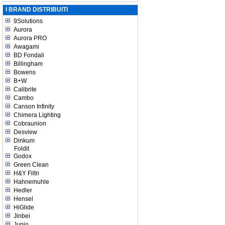
I BRAND DISTRIBUITI
9Solutions
Aurora
Aurora PRO
Awagami
BD Fondali
Billingham
Bowens
B+W
Calibrite
Cambo
Canson Infinity
Chimera Lighting
Cobraunion
Desview
Dinkum
Foldit
Godox
Green Clean
H&Y Filtri
Hahnemuhle
Hedler
Hensel
HiGlide
Jinbei
Jupio