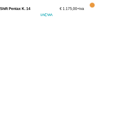
Shift Pentax K. 14
€ 1.175,00
+iva