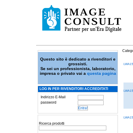
Catego
Questo sito è dedicato a rivenditori e
grossisti.
LWA1
Se sei un professionista, laboratorio,
impresa o privato vai a
questa pagina
LOG IN PER RIVENDITORI ACCREDITATI
LWA1
Indirizzo E-Mail
password
LWA1
Ricerca prodotti