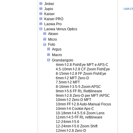
Jinbei
Jupio
LWA1
Kaiser
Kaiser PRO
Laowa Pro
Laowa Venus Optics
Aksen
Micro
Foto
Argus
Macro
Grandangolo
4mm f-2.8 FishEye MFT e APS-C
4.5-10mm f-2.8 CF Zoom FishEye
8-15mm f-2.8 FF Zoom FishEye
6mm f-2 MFT Zero-D
7.5mm f-2 MFT
8-16mm f-3.5-5 Zoom APSC
9mm f-5.6 FF RL Rettilineare
9mm f-2.8 Zero-D per MFT /APSC
10mm f-2 Zero-D MFT
10mm FF f-2.8 Auto-Manual Focus
10mm f-4 Cookie Aps-C
10-18mm f-4.5-5.6 Zoom Lens
11mm f-4.5 FF RL rettilineare
12-24mm f-5.6
12-24mm f-5.6 Zoom Shift
12mm f-2.8 Zero-D