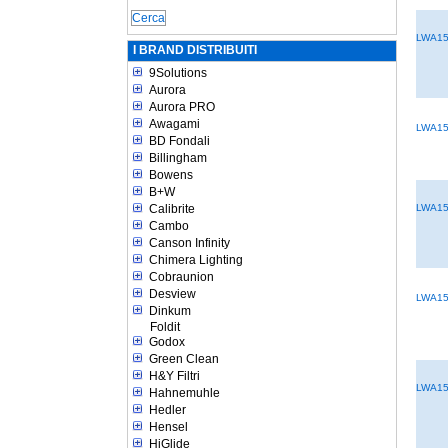
LWA1
I BRAND DISTRIBUITI
9Solutions
Aurora
Aurora PRO
Awagami
LWA1
BD Fondali
Billingham
Bowens
B+W
Calibrite
LWA1
Cambo
Canson Infinity
Chimera Lighting
Cobraunion
Desview
LWA15
Dinkum
Foldit
Godox
Green Clean
H&Y Filtri
LWA15
Hahnemuhle
Hedler
Hensel
HiGlide