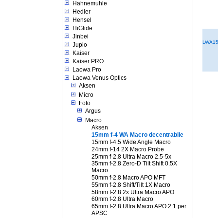
Hahnemuhle
Hedler
Hensel
HiGlide
Jinbei
LWA1
Jupio
Kaiser
Kaiser PRO
Laowa Pro
Laowa Venus Optics
Aksen
Micro
Foto
Argus
Macro
Aksen
15mm f-4 WA Macro decentrabile
15mm f-4.5 Wide Angle Macro
24mm f-14 2X Macro Probe
25mm f-2.8 Ultra Macro 2.5-5x
35mm f-2.8 Zero-D Tilt Shift 0.5X
Macro
50mm f-2.8 Macro APO MFT
55mm f-2.8 Shift/Tilt 1X Macro
58mm f-2.8 2x Ultra Macro APO
60mm f-2.8 Ultra Macro
65mm f-2.8 Ultra Macro APO 2:1 per
APSC