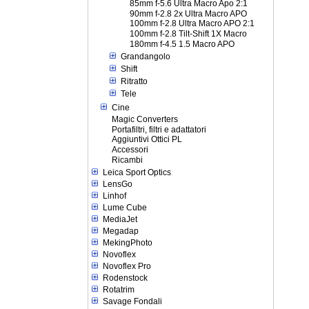
85mm f-5.6 Ultra Macro Apo 2:1
90mm f-2.8 2x Ultra Macro APO
100mm f-2.8 Ultra Macro APO 2:1
100mm f-2.8 Tilt-Shift 1X Macro
180mm f-4.5 1.5 Macro APO
Grandangolo
Shift
Ritratto
Tele
Cine
Magic Converters
Portafiltri, filtri e adattatori
Aggiuntivi Ottici PL
Accessori
Ricambi
Leica Sport Optics
LensGo
Linhof
Lume Cube
MediaJet
Megadap
MekingPhoto
Novoflex
Novoflex Pro
Rodenstock
Rotatrim
Savage Fondali