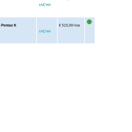
o Pentax K
€ 515,00
+iva