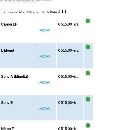
n un rapporto di ingrandimento max di 1:1
o Canon EF
€ 515,00
+iva
 L Mount
€ 515,00
+iva
 Sony A (Minolta)
€ 515,00
+iva
o Sony E
€ 515,00
+iva
 Nikon F
€ 515,00
+iva