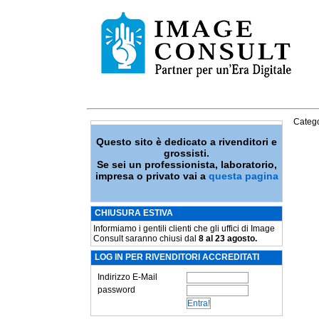
Catego
Questo sito è dedicato a rivenditori e
grossisti.
Se sei un professionista, laboratorio,
impresa o privato vai a
questa pagina
CHIUSURA ESTIVA
Informiamo i gentili clienti che gli uffici di Image
Consult saranno chiusi dal
8 al 23 agosto.
LOG IN PER RIVENDITORI ACCREDITATI
Indirizzo E-Mail
password