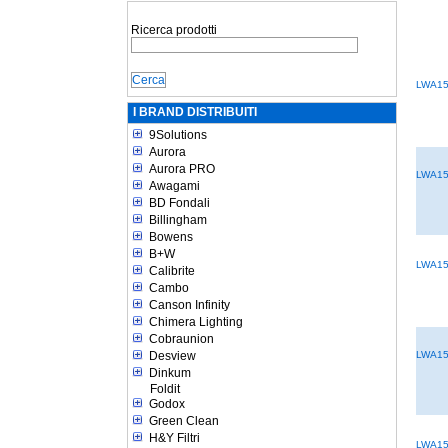
Ricerca prodotti
LWA1
I BRAND DISTRIBUITI
9Solutions
Aurora
Aurora PRO
LWA1
Awagami
BD Fondali
Billingham
Bowens
B+W
LWA1
Calibrite
Cambo
Canson Infinity
Chimera Lighting
Cobraunion
Desview
LWA1
Dinkum
Foldit
Godox
Green Clean
H&Y Filtri
LWA1