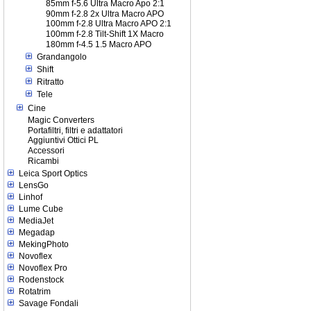
85mm f-5.6 Ultra Macro Apo 2:1
90mm f-2.8 2x Ultra Macro APO
100mm f-2.8 Ultra Macro APO 2:1
100mm f-2.8 Tilt-Shift 1X Macro
180mm f-4.5 1.5 Macro APO
Grandangolo
Shift
Ritratto
Tele
Cine
Magic Converters
Portafiltri, filtri e adattatori
Aggiuntivi Ottici PL
Accessori
Ricambi
Leica Sport Optics
LensGo
Linhof
Lume Cube
MediaJet
Megadap
MekingPhoto
Novoflex
Novoflex Pro
Rodenstock
Rotatrim
Savage Fondali