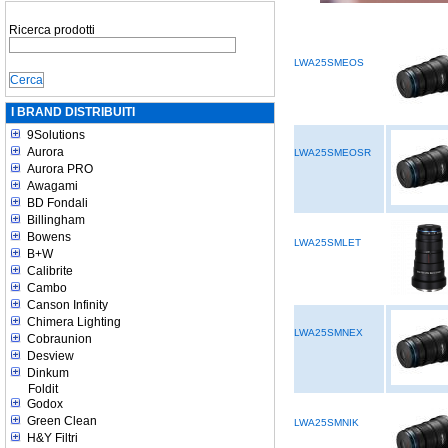
Ricerca prodotti
LWA25SMEOS
I BRAND DISTRIBUITI
9Solutions
Aurora
LWA25SMEOSR
Aurora PRO
Awagami
BD Fondali
Billingham
Bowens
LWA25SMLET
B+W
Calibrite
Cambo
Canson Infinity
Chimera Lighting
LWA25SMNEX
Cobraunion
Desview
Dinkum
Foldit
Godox
Green Clean
LWA25SMNIK
H&Y Filtri