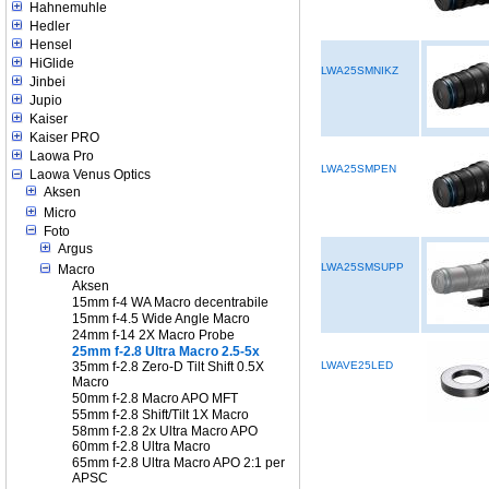
Hahnemuhle
Hedler
Hensel
HiGlide
LWA25SMNIKZ
Jinbei
Jupio
Kaiser
Kaiser PRO
Laowa Pro
LWA25SMPEN
Laowa Venus Optics
Aksen
Micro
Foto
Argus
LWA25SMSUPP
Macro
Aksen
15mm f-4 WA Macro decentrabile
15mm f-4.5 Wide Angle Macro
24mm f-14 2X Macro Probe
25mm f-2.8 Ultra Macro 2.5-5x
LWAVE25LED
35mm f-2.8 Zero-D Tilt Shift 0.5X
Macro
50mm f-2.8 Macro APO MFT
55mm f-2.8 Shift/Tilt 1X Macro
58mm f-2.8 2x Ultra Macro APO
60mm f-2.8 Ultra Macro
65mm f-2.8 Ultra Macro APO 2:1 per
APSC