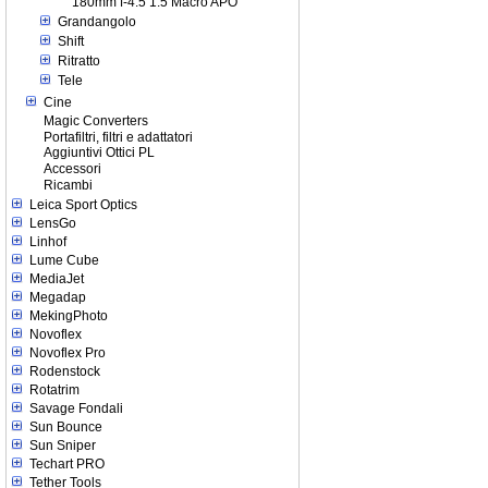
180mm f-4.5 1.5 Macro APO
Grandangolo
Shift
Ritratto
Tele
Cine
Magic Converters
Portafiltri, filtri e adattatori
Aggiuntivi Ottici PL
Accessori
Ricambi
Leica Sport Optics
LensGo
Linhof
Lume Cube
MediaJet
Megadap
MekingPhoto
Novoflex
Novoflex Pro
Rodenstock
Rotatrim
Savage Fondali
Sun Bounce
Sun Sniper
Techart PRO
Tether Tools