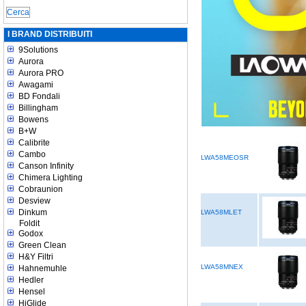
I BRAND DISTRIBUITI
9Solutions
Aurora
Aurora PRO
Awagami
BD Fondali
Billingham
Bowens
B+W
Calibrite
Cambo
LWA58MEOSR
Canson Infinity
Chimera Lighting
Cobraunion
Desview
Dinkum
LWA58MLET
Foldit
Godox
Green Clean
H&Y Filtri
LWA58MNEX
Hahnemuhle
Hedler
Hensel
HiGlide