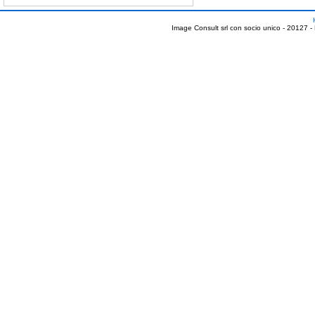
Image Consult srl con socio unico - 20127 -