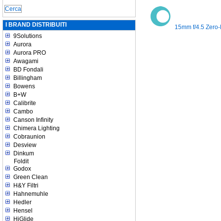
I BRAND DISTRIBUITI
15mm f/4.5 Zero-D
9Solutions
Aurora
Aurora PRO
Awagami
BD Fondali
Billingham
Bowens
B+W
Calibrite
Cambo
Canson Infinity
Chimera Lighting
Cobraunion
Desview
Dinkum
Foldit
Godox
Green Clean
H&Y Filtri
Hahnemuhle
Hedler
Hensel
HiGlide