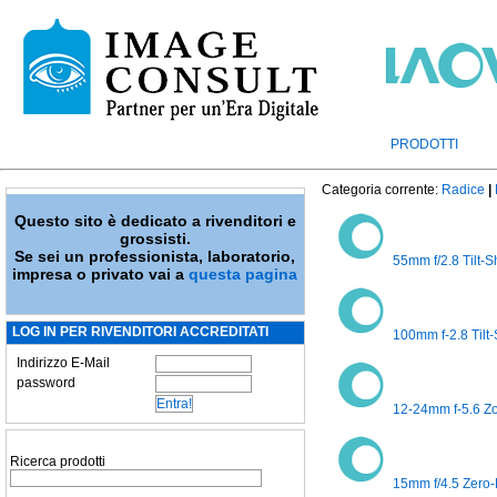
PRODOTTI
Categoria corrente:
Radice
|
Questo sito è dedicato a rivenditori e
grossisti.
Se sei un professionista, laboratorio,
55mm f/2.8 Tilt-S
impresa o privato vai a
questa pagina
LOG IN PER RIVENDITORI ACCREDITATI
100mm f-2.8 Tilt-
Indirizzo E-Mail
password
12-24mm f-5.6 Zo
Ricerca prodotti
15mm f/4.5 Zero-D