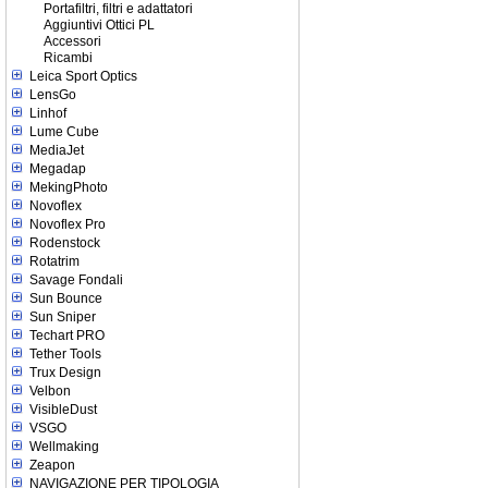
Portafiltri, filtri e adattatori
Aggiuntivi Ottici PL
Accessori
Ricambi
Leica Sport Optics
LensGo
Linhof
Lume Cube
MediaJet
Megadap
MekingPhoto
Novoflex
Novoflex Pro
Rodenstock
Rotatrim
Savage Fondali
Sun Bounce
Sun Sniper
Techart PRO
Tether Tools
Trux Design
Velbon
VisibleDust
VSGO
Wellmaking
Zeapon
NAVIGAZIONE PER TIPOLOGIA