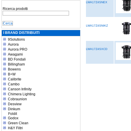
LWA17Z4SNEX
Ricerca prodotti
LWA17Z4SNIKZ
I BRAND DISTRIBUITI
9Solutions
Aurora
Aurora PRO
LWA17Z4SXCD
Awagami
BD Fondali
Billingham
Bowens
B+W
Calibrite
Cambo
Canson Infinity
Chimera Lighting
Cobraunion
Desview
Dinkum
Foldit
Godox
Green Clean
H&Y Filtri