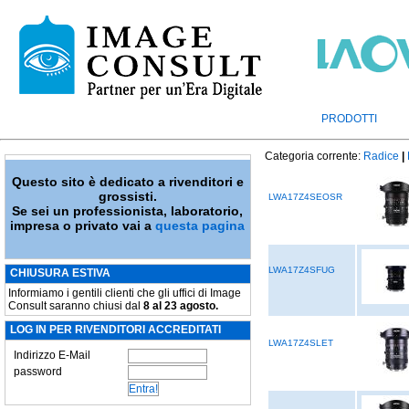
PRODOTTI
Categoria corrente:
Radice
|
Questo sito è dedicato a rivenditori e
grossisti.
LWA17Z4SEOSR
Se sei un professionista, laboratorio,
impresa o privato vai a
questa pagina
LWA17Z4SFUG
CHIUSURA ESTIVA
Informiamo i gentili clienti che gli uffici di Image
Consult saranno chiusi dal
8 al 23 agosto.
LOG IN PER RIVENDITORI ACCREDITATI
LWA17Z4SLET
Indirizzo E-Mail
password