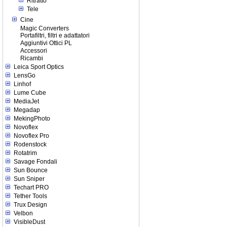
Ritratto
Tele
Cine
Magic Converters
Portafiltri, filtri e adattatori
Aggiuntivi Ottici PL
Accessori
Ricambi
Leica Sport Optics
LensGo
Linhof
Lume Cube
MediaJet
Megadap
MekingPhoto
Novoflex
Novoflex Pro
Rodenstock
Rotatrim
Savage Fondali
Sun Bounce
Sun Sniper
Techart PRO
Tether Tools
Trux Design
Velbon
VisibleDust