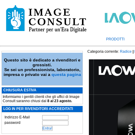
PRODOTTI
Categoria corrente:
Radice
|
Questo sito è dedicato a rivenditori e
grossisti.
Se sei un professionista, laboratorio,
impresa o privato vai a
questa pagina
CHIUSURA ESTIVA
Informiamo i gentili clienti che gli uffici di Image
Consult saranno chiusi dal
8 al 23 agosto.
LOG IN PER RIVENDITORI ACCREDITATI
Indirizzo E-Mail
password