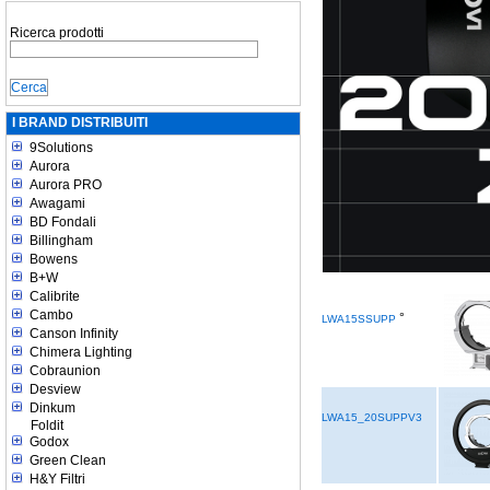
Ricerca prodotti
I BRAND DISTRIBUITI
9Solutions
Aurora
Aurora PRO
Awagami
BD Fondali
Billingham
Bowens
B+W
Calibrite
Cambo
°
LWA15SSUPP
Canson Infinity
Chimera Lighting
Cobraunion
Desview
Dinkum
LWA15_20SUPPV3
Foldit
Godox
Green Clean
H&Y Filtri