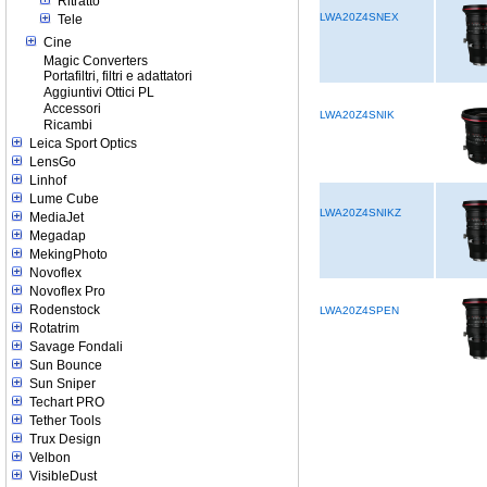
Ritratto
LWA20Z4SNEX
Tele
Cine
Magic Converters
Portafiltri, filtri e adattatori
Aggiuntivi Ottici PL
Accessori
LWA20Z4SNIK
Ricambi
Leica Sport Optics
LensGo
Linhof
Lume Cube
LWA20Z4SNIKZ
MediaJet
Megadap
MekingPhoto
Novoflex
Novoflex Pro
Rodenstock
LWA20Z4SPEN
Rotatrim
Savage Fondali
Sun Bounce
Sun Sniper
Techart PRO
Tether Tools
Trux Design
Velbon
VisibleDust