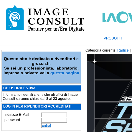
PRODOTTI
Categoria corrente:
Radice
|
Questo sito è dedicato a rivenditori e
grossisti.
Se sei un professionista, laboratorio,
impresa o privato vai a
questa pagina
CHIUSURA ESTIVA
Informiamo i gentili clienti che gli uffici di Image
Consult saranno chiusi dal
8 al 23 agosto.
LOG IN PER RIVENDITORI ACCREDITATI
Indirizzo E-Mail
password