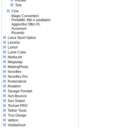
Ritratto
Tele
Cine
Magic Converters
Portafiltri, filtri e adattatori
Aggiuntivi Ottici PL
Accessori
Ricambi
Leica Sport Optics
LensGo
Linhof
Lume Cube
MediaJet
Megadap
MekingPhoto
Novoflex
Novoflex Pro
Rodenstock
Rotatrim
Savage Fondali
Sun Bounce
Sun Sniper
Techart PRO
Tether Tools
Trux Design
Velbon
VisibleDust