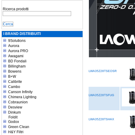
Ricerca prodotti
I BRAND DISTRIBUITI
9Solutions
Aurora
Aurora PRO
Awagami
BD Fondali
Billingham
Bowens
LWA35Z28TSEOSR
B+W
Calibrite
Cambo
Canson Infinity
LWA35Z28TSFUG
Chimera Lighting
Cobraunion
Desview
Dinkum
Foldit
LWA35Z28TSHAX
Godox
Green Clean
H&Y Filtri