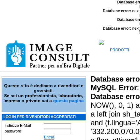
Database er
Database error:
next
Database er
Database error:
next
PRODOTTI
Database erro
Questo sito è dedicato a rivenditori e
MySQL Error
:
grossisti.
Database erro
Se sei un professionista, laboratorio,
impresa o privato vai a
questa pagina
NOW(), 0, 1) a
a left join sh_
LOG IN PER RIVENDITORI ACCREDITATI
and (t.lingua=
Indirizzo E-Mail
'332.200.070.0
password