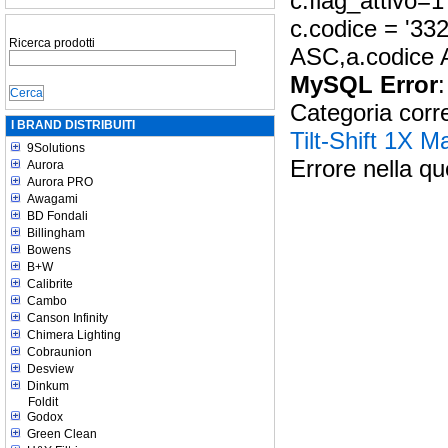
c.flag_attivo=
c.codice = '33
Ricerca prodotti
ASC,a.codice A
MySQL Error
:
Categoria corr
I BRAND DISTRIBUITI
Tilt-Shift 1X M
9Solutions
Errore nella qu
Aurora
Aurora PRO
Awagami
BD Fondali
Billingham
Bowens
B+W
Calibrite
Cambo
Canson Infinity
Chimera Lighting
Cobraunion
Desview
Dinkum
Foldit
Godox
Green Clean