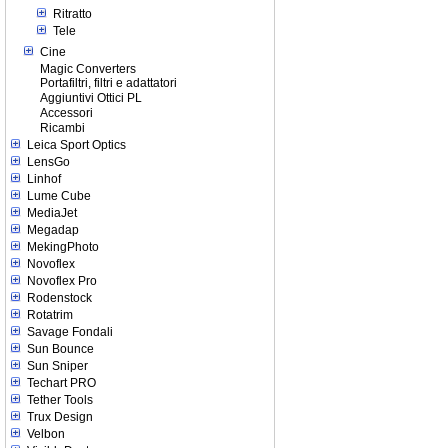
Ritratto
Tele
Cine
Magic Converters
Portafiltri, filtri e adattatori
Aggiuntivi Ottici PL
Accessori
Ricambi
Leica Sport Optics
LensGo
Linhof
Lume Cube
MediaJet
Megadap
MekingPhoto
Novoflex
Novoflex Pro
Rodenstock
Rotatrim
Savage Fondali
Sun Bounce
Sun Sniper
Techart PRO
Tether Tools
Trux Design
Velbon