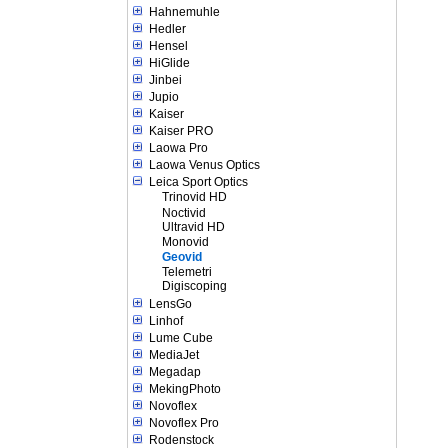
Hahnemuhle
Hedler
Hensel
HiGlide
Jinbei
Jupio
Kaiser
Kaiser PRO
Laowa Pro
Laowa Venus Optics
Leica Sport Optics
Trinovid HD
Noctivid
Ultravid HD
Monovid
Geovid
Telemetri
Digiscoping
LensGo
Linhof
Lume Cube
MediaJet
Megadap
MekingPhoto
Novoflex
Novoflex Pro
Rodenstock