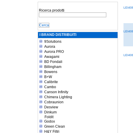
LEI40
Ricerca prodotti
LEI40
I BRAND DISTRIBUITI
9Solutions
Aurora
Aurora PRO
LEI40
Awagami
BD Fondali
Billingham
Bowens
B+W
Calibrite
Cambo
Canson Infinity
Chimera Lighting
Cobraunion
Desview
Dinkum
Foldit
Godox
Green Clean
H&Y Filtri