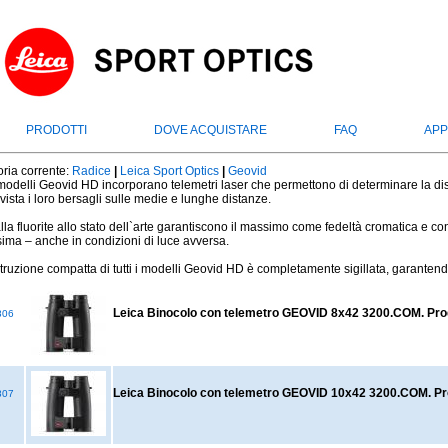
PRODOTTI
DOVE ACQUISTARE
FAQ
APP
ria corrente:
Radice
|
Leica Sport Optics
|
Geovid
i modelli Geovid HD incorporano telemetri laser che permettono di determinare la di
 vista i loro bersagli sulle medie e lunghe distanze.
alla fluorite allo stato dell`arte garantiscono il massimo come fedeltà cromatica e con
ssima – anche in condizioni di luce avversa.
truzione compatta di tutti i modelli Geovid HD è completamente sigillata, garanten
Leica Binocolo con telemetro GEOVID 8x42 3200.COM. Pro
806
Leica Binocolo con telemetro GEOVID 10x42 3200.COM. Pr
807