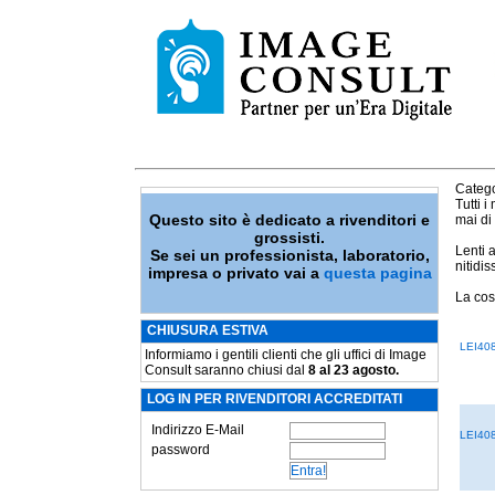
Catego
Tutti 
Questo sito è dedicato a rivenditori e
mai di
grossisti.
Lenti 
Se sei un professionista, laboratorio,
nitidi
impresa o privato vai a
questa pagina
La cos
CHIUSURA ESTIVA
LEI40
Informiamo i gentili clienti che gli uffici di Image
Consult saranno chiusi dal
8 al 23 agosto.
LOG IN PER RIVENDITORI ACCREDITATI
Indirizzo E-Mail
LEI40
password