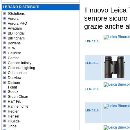
I BRAND DISTRIBUITI
Il nuovo Leica
9Solutions
sempre sicuro i
Aurora
Aurora PRO
grazie anche al
Awagami
BD Fondali
Billingham
LEI40316
Bowens
B+W
Calibrite
Cambo
Canson Infinity
LEI40317
Chimera Lighting
Cobraunion
Desview
Dinkum
Foldit
LEI40318
Godox
Green Clean
H&Y Filtri
Hahnemuhle
LEI40319
Hedler
Hensel
HiGlide
Jinbei