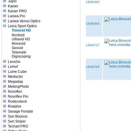
Jupio
LEI40342
Kaiser
Kaiser PRO
Laowa Pro
Laowa Venus Optics
LEI40343
Leica Sport Optics
Trinovid HD
Noctivid
Ultravid HD
Monovid
LEI40717
Geovid
Telemetri
Digiscoping
LensGo
Linhof
LEI40720
Lume Cube
MediaJet
Megadap
MekingPhoto
Novoflex
Novoflex Pro
Rodenstock
Rotatrim
Savage Fondali
Sun Bounce
Sun Sniper
Techart PRO