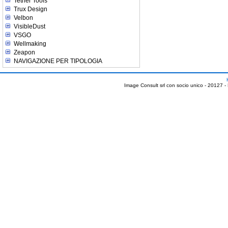
Tether Tools
Trux Design
Velbon
VisibleDust
VSGO
Wellmaking
Zeapon
NAVIGAZIONE PER TIPOLOGIA
Image Consult srl con socio unico - 20127 -