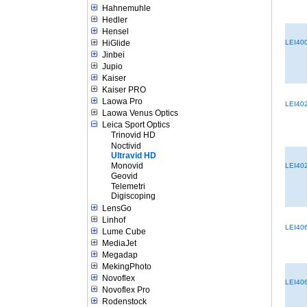
Hahnemuhle
Hedler
Hensel
HiGlide
LEI40
Jinbei
Jupio
Kaiser
Kaiser PRO
Laowa Pro
LEI40
Laowa Venus Optics
Leica Sport Optics
Trinovid HD
Noctivid
Ultravid HD
Monovid
LEI40
Geovid
Telemetri
Digiscoping
LensGo
Linhof
LEI40
Lume Cube
MediaJet
Megadap
MekingPhoto
Novoflex
LEI40
Novoflex Pro
Rodenstock