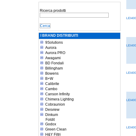
Ricerca prodotti
LEI40
I BRAND DISTRIBUITI
9Solutions
LEI40
Aurora
Aurora PRO
Awagami
BD Fondali
Billingham
LEI40
Bowens
B+W
Calibrite
Cambo
Canson Infinity
Chimera Lighting
LEI40
Cobraunion
Desview
Dinkum
Foldit
Godox
LEI40
Green Clean
H&Y Filtri