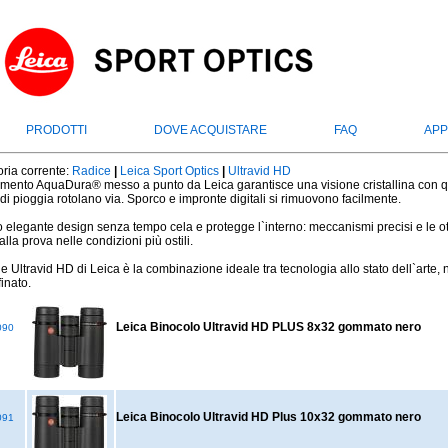
PRODOTTI
DOVE ACQUISTARE
FAQ
APP
ria corrente:
Radice
|
Leica Sport Optics
|
Ultravid HD
ttamento AquaDura® messo a punto da Leica garantisce una visione cristallina con qua
di pioggia rotolano via. Sporco e impronte digitali si rimuovono facilmente.
 elegante design senza tempo cela e protegge l`interno: meccanismi precisi e le ottic
lla prova nelle condizioni più ostili.
ie Ultravid HD di Leica è la combinazione ideale tra tecnologia allo stato dell`arte, 
finato.
Leica Binocolo Ultravid HD PLUS 8x32 gommato nero
090
Leica Binocolo Ultravid HD Plus 10x32 gommato nero
091