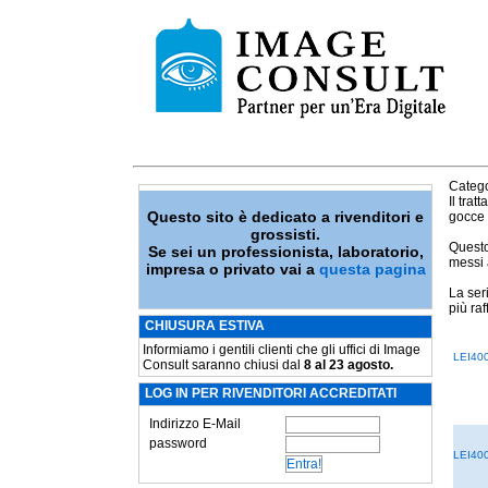
Catego
Il tra
Questo sito è dedicato a rivenditori e
gocce 
grossisti.
Questo
Se sei un professionista, laboratorio,
messi a
impresa o privato vai a
questa pagina
La ser
più raf
CHIUSURA ESTIVA
Informiamo i gentili clienti che gli uffici di Image
LEI40
Consult saranno chiusi dal
8 al 23 agosto.
LOG IN PER RIVENDITORI ACCREDITATI
Indirizzo E-Mail
password
LEI40