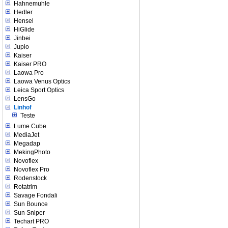
Hahnemuhle
Hedler
Hensel
HiGlide
Jinbei
Jupio
Kaiser
Kaiser PRO
Laowa Pro
Laowa Venus Optics
Leica Sport Optics
LensGo
Linhof
Teste
Lume Cube
MediaJet
Megadap
MekingPhoto
Novoflex
Novoflex Pro
Rodenstock
Rotatrim
Savage Fondali
Sun Bounce
Sun Sniper
Techart PRO