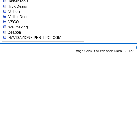
Tether Tools
Trux Design
Velbon
VisibleDust
VSGO
Wellmaking
Zeapon
NAVIGAZIONE PER TIPOLOGIA
Image Consult srl con socio unico - 20127 -