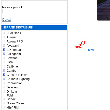
Ricerca prodotti
I BRAND DISTRIBUITI
9Solutions
Aurora
Aurora PRO
Awagami
BD Fondali
Teste
Billingham
Bowens
B+W
Calibrite
Cambo
Canson Infinity
Chimera Lighting
Cobraunion
Desview
Dinkum
Foldit
Godox
Green Clean
H&Y Filtri