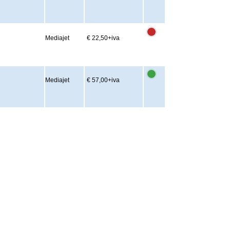
Mediajet
€ 22,50
+iva
Mediajet
€ 57,00
+iva