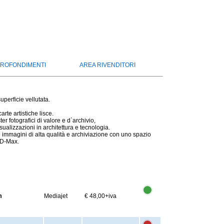
ROFONDIMENTI
AREA RIVENDITORI
uperficie vellutata.
rte artistiche lisce.
 fotografici di valore e d`archivio,
visualizzazioni in architettura e tecnologia.
 immagini di alta qualità e archiviazione con uno spazio
i D-Max.
m
Mediajet
€ 48,00
+iva