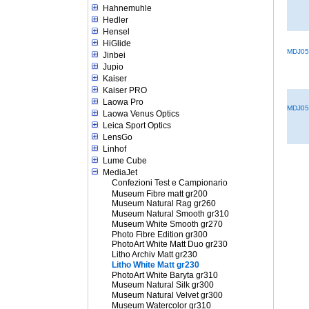
Hahnemuhle
Hedler
Hensel
HiGlide
MDJ05
Jinbei
Jupio
Kaiser
Kaiser PRO
Laowa Pro
MDJ05
Laowa Venus Optics
Leica Sport Optics
LensGo
Linhof
Lume Cube
MediaJet
Confezioni Test e Campionario
Museum Fibre matt gr200
Museum Natural Rag gr260
Museum Natural Smooth gr310
Museum White Smooth gr270
Photo Fibre Edition gr300
PhotoArt White Matt Duo gr230
Litho Archiv Matt gr230
Litho White Matt gr230
PhotoArt White Baryta gr310
Museum Natural Silk gr300
Museum Natural Velvet gr300
Museum Watercolor gr310