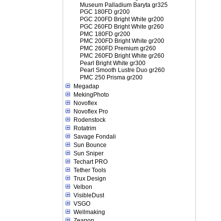
Museum Palladium Baryta gr325
PGC 180FD gr200
PGC 200FD Bright White gr200
PGC 260FD Bright White gr260
PMC 180FD gr200
PMC 200FD Bright White gr200
PMC 260FD Premium gr260
PMC 260FD Bright White gr260
Pearl Bright White gr300
Pearl Smooth Lustre Duo gr260
PMC 250 Prisma gr200
Megadap
MekingPhoto
Novoflex
Novoflex Pro
Rodenstock
Rotatrim
Savage Fondali
Sun Bounce
Sun Sniper
Techart PRO
Tether Tools
Trux Design
Velbon
VisibleDust
VSGO
Wellmaking
Zeapon