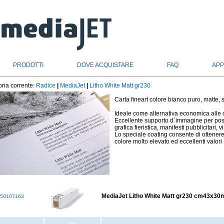
PRODOTTI
DOVE ACQUISTARE
FAQ
APP
ria corrente:
Radice
|
MediaJet
|
Litho White Matt gr230
Carta fineart colore bianco puro, matte, s
Ideale come alternativa economica alle ca
Eccellente supporto d`immagine per poster
grafica fieristica, manifesti pubblicitari, 
Lo speciale coating consente di ottenere
colore molto elevato ed eccellenti valor
MediaJet Litho White Matt gr230 cm43x30
50107163