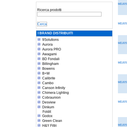
MDJ05
Ricerca prodotti
MDJ05
I BRAND DISTRIBUITI
9Solutions
MDJ05
Aurora
Aurora PRO
Awagami
BD Fondali
MDJ05
Billingham
Bowens
B+W
Calibrite
MDJ05
Cambo
Canson Infinity
Chimera Lighting
Cobraunion
MDJ05
Desview
Dinkum
Foldit
Godox
Green Clean
MDJ05
H&Y Filtri