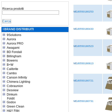
Ricerca prodotti
MDJ0550180253
I BRAND DISTRIBUITI
MDJ0550180433
9Solutions
Aurora
Aurora PRO
MDJ0550180523
Awagami
BD Fondali
Billingham
Bowens
MDJ0550180613
B+W
Calibrite
Cambo
Canson Infinity
MDJ0550180721
Chimera Lighting
Cobraunion
Desview
Dinkum
Foldit
MDJ0550180731
Godox
Green Clean
H&Y Filtri