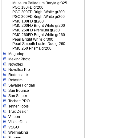
Museum Palladium Baryta gr325
PGC 180FD gr200
PGC 200FD Bright White gr200
PGC 260FD Bright White gr260
PMC 180FD gr200
PMC 200FD Bright White gr200
PMC 260FD Premium gr260
PMC 260FD Bright White gr260
Pearl Bright White gr300
Pearl Smooth Lustre Duo gr260
PMC 250 Prisma gr200
Megadap
MekingPhoto
Novoflex
Novoflex Pro
Rodenstock
Rotatrim
Savage Fondali
Sun Bounce
Sun Sniper
Techart PRO
Tether Tools
Trux Design
Velbon
VisibleDust
VSGO
Wellmaking
Zeapon