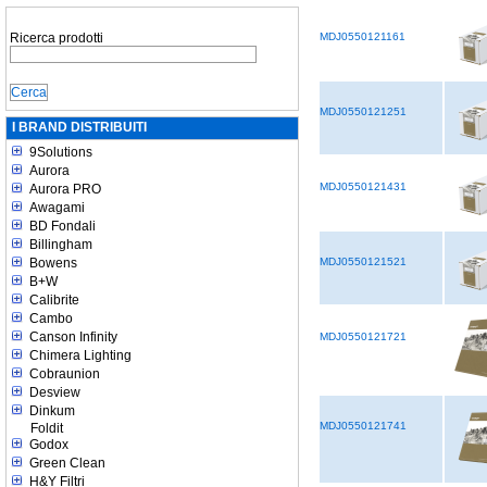
Ricerca prodotti
MDJ0550121161
MDJ0550121251
I BRAND DISTRIBUITI
9Solutions
Aurora
MDJ0550121431
Aurora PRO
Awagami
BD Fondali
Billingham
Bowens
MDJ0550121521
B+W
Calibrite
Cambo
Canson Infinity
MDJ0550121721
Chimera Lighting
Cobraunion
Desview
Dinkum
MDJ0550121741
Foldit
Godox
Green Clean
H&Y Filtri