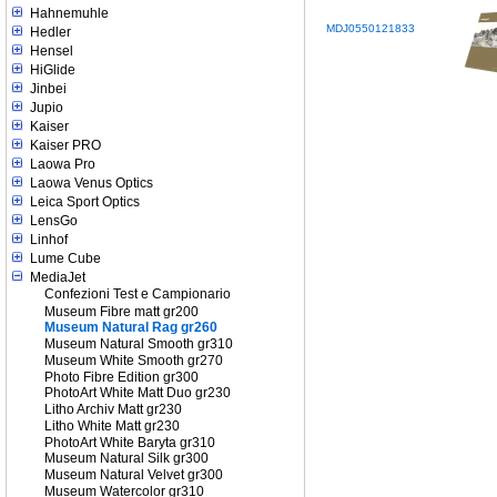
Hahnemuhle
MDJ0550121833
Hedler
Hensel
HiGlide
Jinbei
Jupio
Kaiser
Kaiser PRO
Laowa Pro
Laowa Venus Optics
Leica Sport Optics
LensGo
Linhof
Lume Cube
MediaJet
Confezioni Test e Campionario
Museum Fibre matt gr200
Museum Natural Rag gr260
Museum Natural Smooth gr310
Museum White Smooth gr270
Photo Fibre Edition gr300
PhotoArt White Matt Duo gr230
Litho Archiv Matt gr230
Litho White Matt gr230
PhotoArt White Baryta gr310
Museum Natural Silk gr300
Museum Natural Velvet gr300
Museum Watercolor gr310