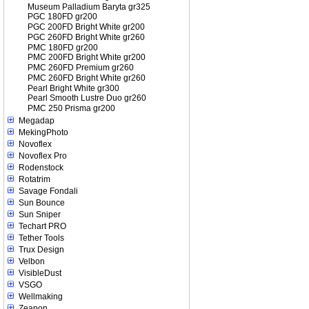
Museum Palladium Baryta gr325
PGC 180FD gr200
PGC 200FD Bright White gr200
PGC 260FD Bright White gr260
PMC 180FD gr200
PMC 200FD Bright White gr200
PMC 260FD Premium gr260
PMC 260FD Bright White gr260
Pearl Bright White gr300
Pearl Smooth Lustre Duo gr260
PMC 250 Prisma gr200
Megadap
MekingPhoto
Novoflex
Novoflex Pro
Rodenstock
Rotatrim
Savage Fondali
Sun Bounce
Sun Sniper
Techart PRO
Tether Tools
Trux Design
Velbon
VisibleDust
VSGO
Wellmaking
Zeapon