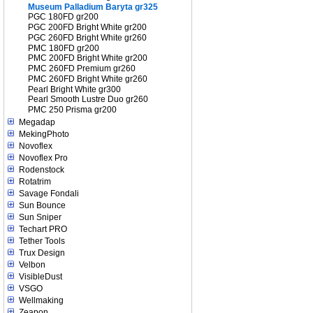
Museum Palladium Baryta gr325
PGC 180FD gr200
PGC 200FD Bright White gr200
PGC 260FD Bright White gr260
PMC 180FD gr200
PMC 200FD Bright White gr200
PMC 260FD Premium gr260
PMC 260FD Bright White gr260
Pearl Bright White gr300
Pearl Smooth Lustre Duo gr260
PMC 250 Prisma gr200
Megadap
MekingPhoto
Novoflex
Novoflex Pro
Rodenstock
Rotatrim
Savage Fondali
Sun Bounce
Sun Sniper
Techart PRO
Tether Tools
Trux Design
Velbon
VisibleDust
VSGO
Wellmaking
Zeapon