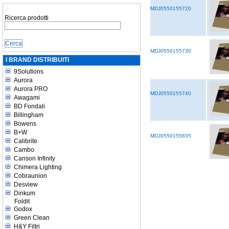
MDJ0550155720
Ricerca prodotti
MDJ0550155730
I BRAND DISTRIBUITI
9Solutions
Aurora
Aurora PRO
MDJ0550155740
Awagami
BD Fondali
Billingham
Bowens
B+W
MDJ0550155835
Calibrite
Cambo
Canson Infinity
Chimera Lighting
Cobraunion
Desview
Dinkum
Foldit
Godox
Green Clean
H&Y Filtri