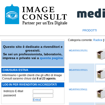
PRODOTTI
Categoria corrente:
Radice
|
Questo sito è dedicato a rivenditori e
grossisti.
MDJ0550155251
Se sei un professionista, laboratorio,
impresa o privato vai a
questa pagina
CHIUSURA ESTIVA
MDJ0550155521
Informiamo i gentili clienti che gli uffici di Image
Consult saranno chiusi dal
8 al 23 agosto.
LOG IN PER RIVENDITORI ACCREDITATI
MDJ0550155611
Indirizzo E-Mail
password