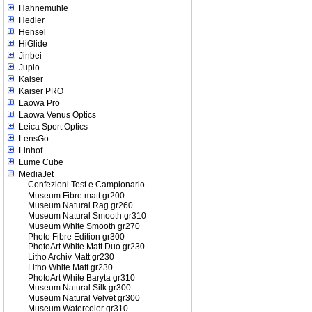
Hahnemuhle
Hedler
Hensel
HiGlide
Jinbei
Jupio
Kaiser
Kaiser PRO
Laowa Pro
Laowa Venus Optics
Leica Sport Optics
LensGo
Linhof
Lume Cube
MediaJet
Confezioni Test e Campionario
Museum Fibre matt gr200
Museum Natural Rag gr260
Museum Natural Smooth gr310
Museum White Smooth gr270
Photo Fibre Edition gr300
PhotoArt White Matt Duo gr230
Litho Archiv Matt gr230
Litho White Matt gr230
PhotoArt White Baryta gr310
Museum Natural Silk gr300
Museum Natural Velvet gr300
Museum Watercolor gr310