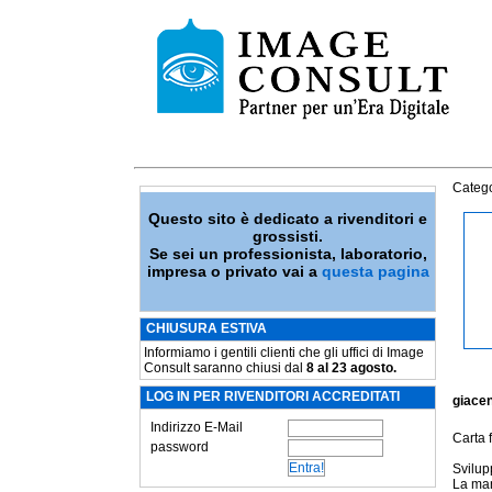
Catego
Questo sito è dedicato a rivenditori e
grossisti.
Se sei un professionista, laboratorio,
impresa o privato vai a
questa pagina
CHIUSURA ESTIVA
Informiamo i gentili clienti che gli uffici di Image
Consult saranno chiusi dal
8 al 23 agosto.
LOG IN PER RIVENDITORI ACCREDITATI
giace
Indirizzo E-Mail
Carta f
password
Svilup
La man