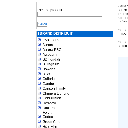
Carta 
Ricerca prodotti
senza 
Le imma
offre 
un`ecc
mediaJ
I BRAND DISTRIBUITI
utiliz
9Solutions
mediaJ
Aurora
se util
Aurora PRO
Awagami
BD Fondali
Billingham
Bowens
B+W
Calibrite
Cambo
Canson Infinity
Chimera Lighting
Cobraunion
Desview
Dinkum
Foldit
Godox
Green Clean
H&Y Filtri