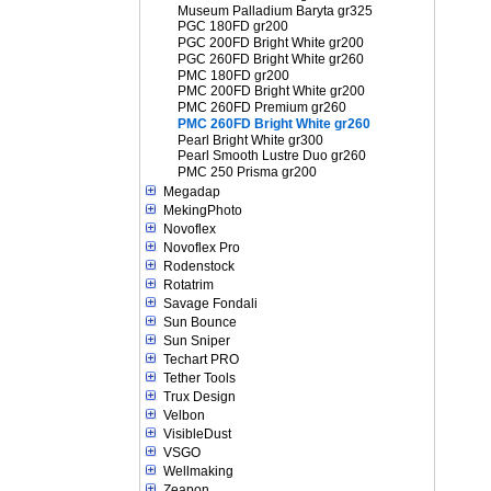
Museum Palladium Baryta gr325
PGC 180FD gr200
PGC 200FD Bright White gr200
PGC 260FD Bright White gr260
PMC 180FD gr200
PMC 200FD Bright White gr200
PMC 260FD Premium gr260
PMC 260FD Bright White gr260
Pearl Bright White gr300
Pearl Smooth Lustre Duo gr260
PMC 250 Prisma gr200
Megadap
MekingPhoto
Novoflex
Novoflex Pro
Rodenstock
Rotatrim
Savage Fondali
Sun Bounce
Sun Sniper
Techart PRO
Tether Tools
Trux Design
Velbon
VisibleDust
VSGO
Wellmaking
Zeapon