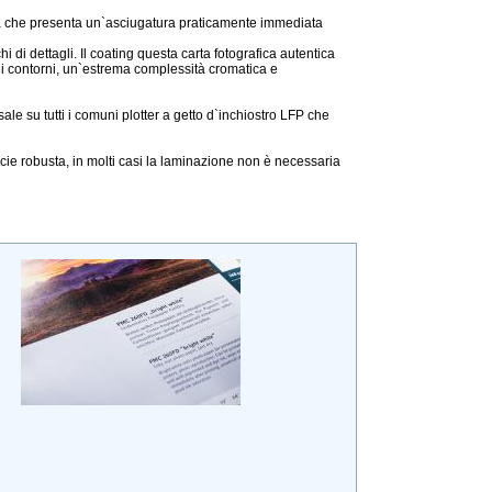
ida che presenta un`asciugatura praticamente immediata
hi di dettagli. Il coating questa carta fotografica autentica
dei contorni, un`estrema complessità cromatica e
le su tutti i comuni plotter a getto d`inchiostro LFP che
e robusta, in molti casi la laminazione non è necessaria