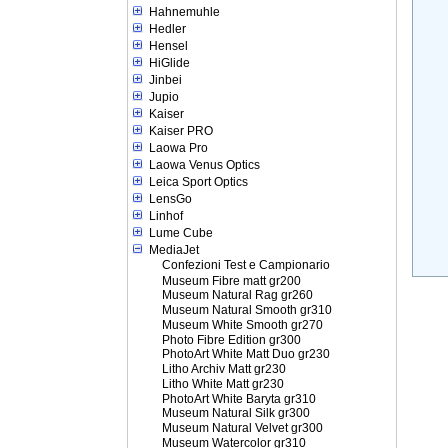
Hahnemuhle
Hedler
Hensel
HiGlide
Jinbei
Jupio
Kaiser
Kaiser PRO
Laowa Pro
Laowa Venus Optics
Leica Sport Optics
LensGo
Linhof
Lume Cube
MediaJet
Confezioni Test e Campionario
Museum Fibre matt gr200
Museum Natural Rag gr260
Museum Natural Smooth gr310
Museum White Smooth gr270
Photo Fibre Edition gr300
PhotoArt White Matt Duo gr230
Litho Archiv Matt gr230
Litho White Matt gr230
PhotoArt White Baryta gr310
Museum Natural Silk gr300
Museum Natural Velvet gr300
Museum Watercolor gr310