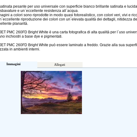
satinata pesante per uso universale con superficie bianco brillante satinata e luc
sbavature e un`eccellente resistenza all`acqua.
gini a colori sono riprodotte in modo quasi fotorealistico, con colori veri, vivi e ricc
un`eccellente riproduzione dei colori con un`elevata qualità dei dettagli, nitidezza 
ellente planarità.
ET PMC 260FD Bright White è una carta fotografica di alta qualità per l`uso universa
zano inchiostri a base dye e pigmentati.
ET PMC 260FD Bright White può essere laminato a freddo. Grazie alla sua superfici
izzata in ambienti interni.
Immagini
Allegati