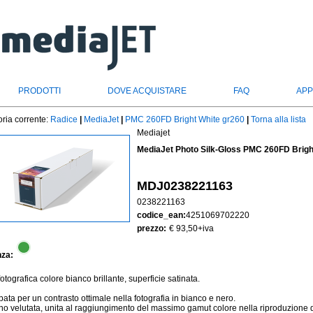
PRODOTTI
DOVE ACQUISTARE
FAQ
APP
ria corrente:
Radice
|
MediaJet
|
PMC 260FD Bright White gr260
|
Torna alla lista
Mediajet
MediaJet Photo Silk-Gloss PMC 260FD Brig
MDJ0238221163
0238221163
codice_ean:
4251069702220
prezzo:
€ 93,50
+iva
nza:
otografica colore bianco brillante, superficie satinata.
pata per un contrasto ottimale nella fotografia in bianco e nero.
o velutata, unita al raggiungimento del massimo gamut colore nella riproduzione 