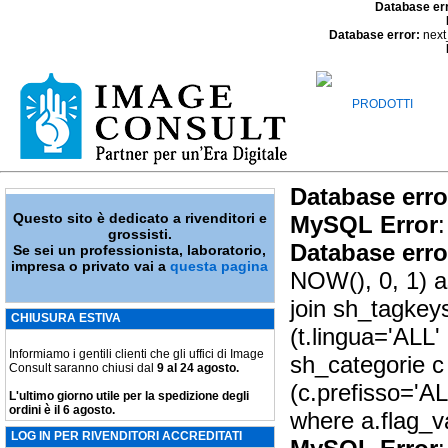
Database er
Database error:
next
PRODOTTI
Database erro
Questo sito è dedicato a rivenditori e
MySQL Error
:
grossisti.
Database erro
Se sei un professionista, laboratorio,
impresa o privato vai a
questa pagina
NOW(), 0, 1) as
join sh_tagkey
CHIUSURA ESTIVA
(t.lingua='ALL'
Informiamo i gentili clienti che gli uffici di Image
sh_categorie c
Consult saranno chiusi dal
9 al 24 agosto.
(c.prefisso='A
L'ultimo giorno utile per la spedizione degli
ordini è il 6 agosto.
where a.flag_v
LOG IN PER RIVENDITORI ACCREDITATI