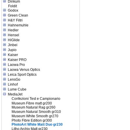
Dinkum
Foldit
Godox
Green Clean
H&Y Filtri
Hahnemuhle
Hedler
Hensel
HiGlide
Jinbei
Jupio
Kaiser
Kaiser PRO
Laowa Pro
Laowa Venus Optics
Leica Sport Optics
LensGo
Linhof
Lume Cube
MediaJet
Confezioni Test e Campionario
Museum Fibre matt gr200
Museum Natural Rag gr260
Museum Natural Smooth gr310
Museum White Smooth gr270
Photo Fibre Edition gr300
PhotoArt White Matt Duo gr230
Litho Archiv Matt gr230