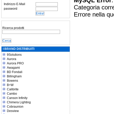
MySQL Error
:
Indirizzo E-Mail
Categoria corr
password
Errore nella qu
Ricerca prodotti
I BRAND DISTRIBUITI
9Solutions
Aurora
Aurora PRO
Awagami
BD Fondali
Billingham
Bowens
B+W
Calibrite
Cambo
Canson Infinity
Chimera Lighting
Cobraunion
Desview