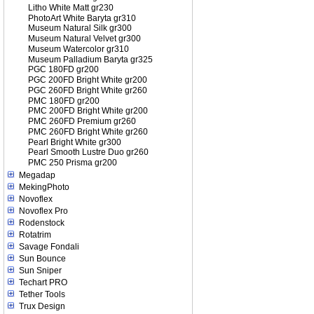
Litho White Matt gr230
PhotoArt White Baryta gr310
Museum Natural Silk gr300
Museum Natural Velvet gr300
Museum Watercolor gr310
Museum Palladium Baryta gr325
PGC 180FD gr200
PGC 200FD Bright White gr200
PGC 260FD Bright White gr260
PMC 180FD gr200
PMC 200FD Bright White gr200
PMC 260FD Premium gr260
PMC 260FD Bright White gr260
Pearl Bright White gr300
Pearl Smooth Lustre Duo gr260
PMC 250 Prisma gr200
Megadap
MekingPhoto
Novoflex
Novoflex Pro
Rodenstock
Rotatrim
Savage Fondali
Sun Bounce
Sun Sniper
Techart PRO
Tether Tools
Trux Design