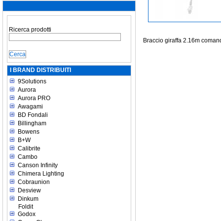
Ricerca prodotti
Braccio giraffa 2.16m coman
I BRAND DISTRIBUITI
9Solutions
Aurora
Aurora PRO
Awagami
BD Fondali
Billingham
Bowens
B+W
Calibrite
Cambo
Canson Infinity
Chimera Lighting
Cobraunion
Desview
Dinkum
Foldit
Godox