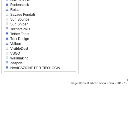
Novoflex Pro
Rodenstock
Rotatrim
Savage Fondali
Sun Bounce
Sun Sniper
Techart PRO
Tether Tools
Trux Design
Velbon
VisibleDust
VSGO
Wellmaking
Zeapon
NAVIGAZIONE PER TIPOLOGIA
Image Consult srl con socio unico - 20127 -