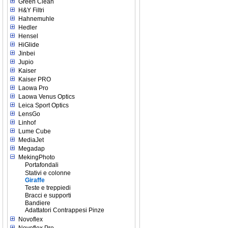
Green Clean
H&Y Filtri
Hahnemuhle
Hedler
Hensel
HiGlide
Jinbei
Jupio
Kaiser
Kaiser PRO
Laowa Pro
Laowa Venus Optics
Leica Sport Optics
LensGo
Linhof
Lume Cube
MediaJet
Megadap
MekingPhoto
Portafondali
Stativi e colonne
Giraffe
Teste e treppiedi
Bracci e supporti
Bandiere
Adattatori Contrappesi Pinze
Novoflex