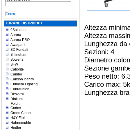
I BRAND DISTRIBUITI
Altezza minim
9Solutions
Altezza mass
Aurora
Aurora PRO
Lunghezza da 
Awagami
BD Fondali
Sezioni: 4
Billingham
Diametro colo
Bowens
B+W
Sezione gamb
Calibrite
Cambo
Peso netto: 6.
Canson Infinity
Carico max: 5
Chimera Lighting
Cobraunion
Lunghezza br
Desview
Dinkum
Foldit
Godox
Green Clean
H&Y Filtri
Hahnemuhle
Hedler