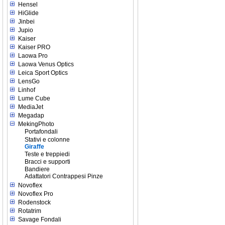
Hensel
HiGlide
Jinbei
Jupio
Kaiser
Kaiser PRO
Laowa Pro
Laowa Venus Optics
Leica Sport Optics
LensGo
Linhof
Lume Cube
MediaJet
Megadap
MekingPhoto
Portafondali
Stativi e colonne
Giraffe
Teste e treppiedi
Bracci e supporti
Bandiere
Adattatori Contrappesi Pinze
Novoflex
Novoflex Pro
Rodenstock
Rotatrim
Savage Fondali