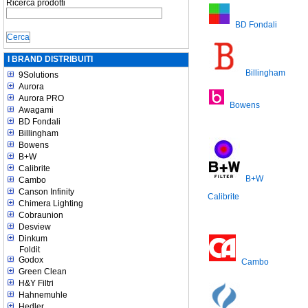
Ricerca prodotti
BD Fondali
I BRAND DISTRIBUITI
Billingham
9Solutions
Aurora
Aurora PRO
Bowens
Awagami
BD Fondali
Billingham
Bowens
B+W
Calibrite
B+W
Cambo
Canson Infinity
Calibrite
Chimera Lighting
Cobraunion
Desview
Dinkum
Foldit
Godox
Cambo
Green Clean
H&Y Filtri
Hahnemuhle
Hedler