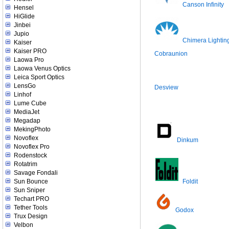
Canson Infinity
Hensel
HiGlide
Jinbei
Jupio
Chimera Lightin
Kaiser
Kaiser PRO
Cobraunion
Laowa Pro
Laowa Venus Optics
Leica Sport Optics
LensGo
Desview
Linhof
Lume Cube
MediaJet
Megadap
MekingPhoto
Novoflex
Dinkum
Novoflex Pro
Rodenstock
Rotatrim
Savage Fondali
Sun Bounce
Foldit
Sun Sniper
Techart PRO
Tether Tools
Godox
Trux Design
Velbon