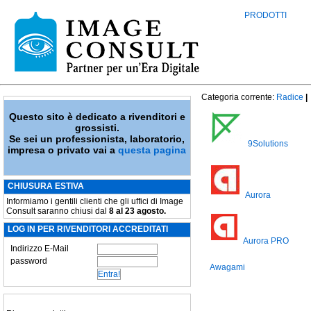
PRODOTTI
Categoria corrente:
Radice
|
Questo sito è dedicato a rivenditori e
grossisti.
Se sei un professionista, laboratorio,
9Solutions
impresa o privato vai a
questa pagina
CHIUSURA ESTIVA
Aurora
Informiamo i gentili clienti che gli uffici di Image
Consult saranno chiusi dal
8 al 23 agosto.
LOG IN PER RIVENDITORI ACCREDITATI
Aurora PRO
Indirizzo E-Mail
password
Awagami