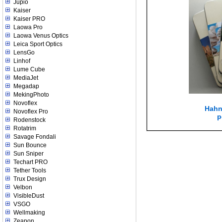
Jupio
Kaiser
Kaiser PRO
Laowa Pro
Laowa Venus Optics
Leica Sport Optics
LensGo
Linhof
Lume Cube
MediaJet
Megadap
MekingPhoto
Novoflex
Hahn
Novoflex Pro
p
Rodenstock
Rotatrim
Savage Fondali
Sun Bounce
Sun Sniper
Techart PRO
Tether Tools
Trux Design
Velbon
VisibleDust
VSGO
Wellmaking
Zeapon