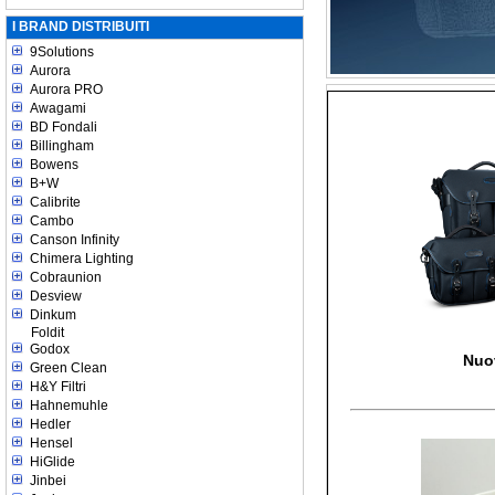
I BRAND DISTRIBUITI
9Solutions
Aurora
Aurora PRO
Awagami
BD Fondali
Billingham
Bowens
B+W
Calibrite
Cambo
Canson Infinity
Chimera Lighting
Cobraunion
Desview
Dinkum
Foldit
Godox
Nuo
Green Clean
H&Y Filtri
Hahnemuhle
Hedler
Hensel
HiGlide
Jinbei