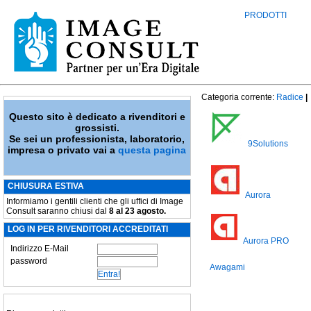
PRODOTTI
Categoria corrente:
Radice
|
Questo sito è dedicato a rivenditori e
grossisti.
Se sei un professionista, laboratorio,
9Solutions
impresa o privato vai a
questa pagina
CHIUSURA ESTIVA
Aurora
Informiamo i gentili clienti che gli uffici di Image
Consult saranno chiusi dal
8 al 23 agosto.
LOG IN PER RIVENDITORI ACCREDITATI
Aurora PRO
Indirizzo E-Mail
password
Awagami