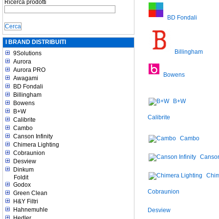
Ricerca prodotti
BD Fondali
I BRAND DISTRIBUITI
Billingham
9Solutions
Aurora
Aurora PRO
Bowens
Awagami
BD Fondali
Billingham
B+W
Bowens
B+W
Calibrite
Calibrite
Cambo
Canson Infinity
Cambo
Chimera Lighting
Cobraunion
Canson 
Desview
Dinkum
Chim
Foldit
Godox
Cobraunion
Green Clean
H&Y Filtri
Hahnemuhle
Desview
Hedler