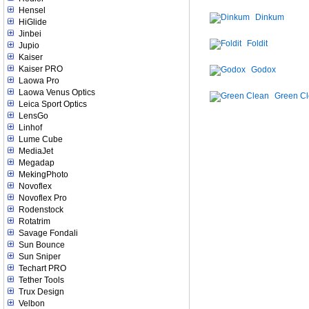
Hensel
Dinkum
HiGlide
Jinbei
Foldit
Jupio
Kaiser
Kaiser PRO
Godox
Laowa Pro
Laowa Venus Optics
Green C
Leica Sport Optics
LensGo
Linhof
Lume Cube
MediaJet
Megadap
MekingPhoto
Novoflex
Novoflex Pro
Rodenstock
Rotatrim
Savage Fondali
Sun Bounce
Sun Sniper
Techart PRO
Tether Tools
Trux Design
Velbon