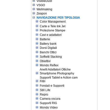
VisibleDust
VSGO
Wellmaking
Zeapon
NAVIGAZIONE PER TIPOLOGIA
Color Management
Carte e Tele Ink Jet
Protezione Stampe
Cavi e adattatori
Batterie
Battery bank
Dorsi Digitali
Banchi Ottici
Soffietti Stacking
Obiettivi
Mondo Reflex
Anelli Adattatori Ottiche
Smartphone Photography
Supporti Tablet e Action cam
Filtri
Fondali e Supporti
Still Life
Repro
Camera oscura
Supporti RIG
Mondo Video