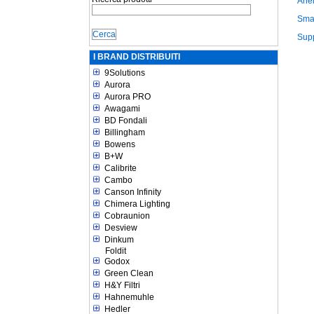
Anel
Sma
Supp
I BRAND DISTRIBUITI
9Solutions
Aurora
Aurora PRO
Awagami
BD Fondali
Billingham
Bowens
B+W
Calibrite
Cambo
Canson Infinity
Chimera Lighting
Cobraunion
Desview
Dinkum
Foldit
Godox
Green Clean
H&Y Filtri
Hahnemuhle
Hedler