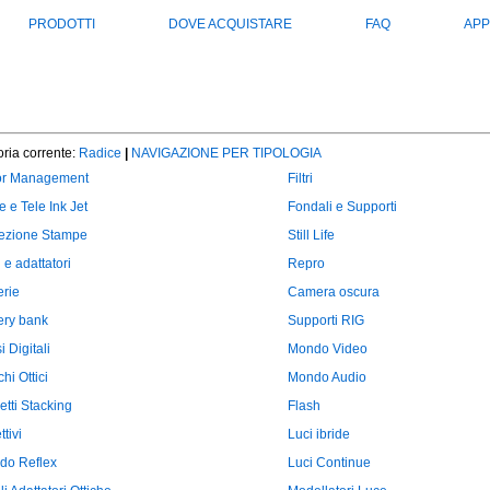
PRODOTTI
DOVE ACQUISTARE
FAQ
APP
ria corrente:
Radice
|
NAVIGAZIONE PER TIPOLOGIA
or Management
Filtri
e e Tele Ink Jet
Fondali e Supporti
tezione Stampe
Still Life
 e adattatori
Repro
erie
Camera oscura
ery bank
Supporti RIG
i Digitali
Mondo Video
hi Ottici
Mondo Audio
ietti Stacking
Flash
ttivi
Luci ibride
do Reflex
Luci Continue