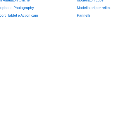
li Adattatori Ottiche
Modellatori Luce
rtphone Photography
Modellatori per reflex
orti Tablet e Action cam
Pannelli