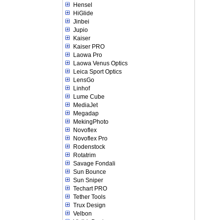
Hensel
HiGlide
Jinbei
Jupio
Kaiser
Kaiser PRO
Laowa Pro
Laowa Venus Optics
Leica Sport Optics
LensGo
Linhof
Lume Cube
MediaJet
Megadap
MekingPhoto
Novoflex
Novoflex Pro
Rodenstock
Rotatrim
Savage Fondali
Sun Bounce
Sun Sniper
Techart PRO
Tether Tools
Trux Design
Velbon