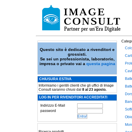
Catego
Col
Questo sito è dedicato a rivenditori e
grossisti.
Cart
Se sei un professionista, laboratorio,
impresa o privato vai a
questa pagina
Pro
Cavi
Batt
CHIUSURA ESTIVA
Informiamo i gentili clienti che gli uffici di Image
Batt
Consult saranno chiusi dal
8 al 23 agosto.
Dors
LOG IN PER RIVENDITORI ACCREDITATI
Banc
Indirizzo E-Mail
Soff
password
Obie
Mon
Ricerca prodotti