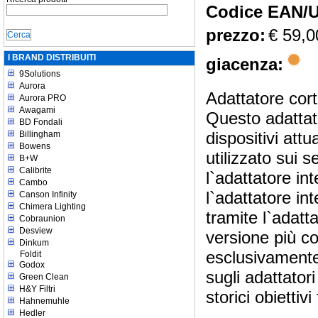
Codice EAN/
prezzo:
€ 59,0
I BRAND DISTRIBUITI
giacenza:
9Solutions
Aurora
Adattatore co
Aurora PRO
Awagami
Questo adattat
BD Fondali
dispositivi at
Billingham
Bowens
utilizzato sui 
B+W
Calibrite
l`adattatore in
Cambo
l`adattatore i
Canson Infinity
Chimera Lighting
tramite l`adat
Cobraunion
Desview
versione più c
Dinkum
esclusivamente 
Foldit
Godox
sugli adattat
Green Clean
H&Y Filtri
storici obiett
Hahnemuhle
Hedler