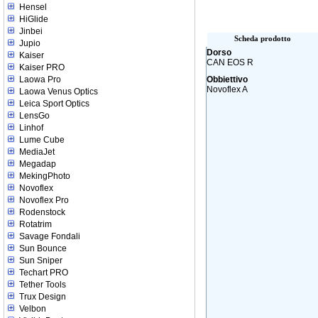
Hensel
HiGlide
Jinbei
Scheda prodotto
Jupio
Dorso
Kaiser
CAN EOS R
Kaiser PRO
Laowa Pro
Obbiettivo
Novoflex A
Laowa Venus Optics
Leica Sport Optics
LensGo
Linhof
Lume Cube
MediaJet
Megadap
MekingPhoto
Novoflex
Novoflex Pro
Rodenstock
Rotatrim
Savage Fondali
Sun Bounce
Sun Sniper
Techart PRO
Tether Tools
Trux Design
Velbon