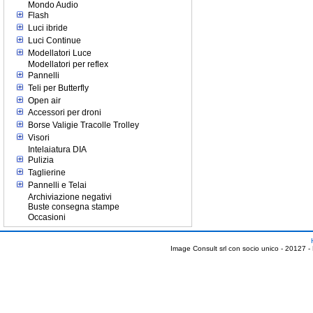
Mondo Audio
Flash
Luci ibride
Luci Continue
Modellatori Luce
Modellatori per reflex
Pannelli
Teli per Butterfly
Open air
Accessori per droni
Borse Valigie Tracolle Trolley
Visori
Intelaiatura DIA
Pulizia
Taglierine
Pannelli e Telai
Archiviazione negativi
Buste consegna stampe
Occasioni
Image Consult srl con socio unico - 20127 -