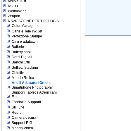
VisibleDust
VSGO
Wellmaking
Zeapon
NAVIGAZIONE PER TIPOLOGIA
Color Management
Carte e Tele Ink Jet
Protezione Stampe
Cavi e adattatori
Batterie
Battery bank
Dorsi Digitali
Banchi Ottici
Soffietti Stacking
Obiettivi
Mondo Reflex
Anelli Adattatori Ottiche
Smartphone Photography
Supporti Tablet e Action cam
Filtri
Fondali e Supporti
Still Life
Repro
Camera oscura
Supporti RIG
Mondo Video