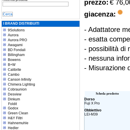
prezzo:
€ 76,0
giacenza:
I BRAND DISTRIBUITI
- Adattatore m
9Solutions
Aurora
- esatta compen
Aurora PRO
Awagami
- possibilità d
BD Fondali
Billingham
- nessuna info
Bowens
B+W
- Misurazione d
Calibrite
Cambo
Canson Infinity
Chimera Lighting
Cobraunion
Scheda prodotto
Desview
Dinkum
Dorso
Fuji X Pro
Foldit
Godox
Obbiettivo
Green Clean
LEI-M39
H&Y Filtri
Hahnemuhle
Hedler