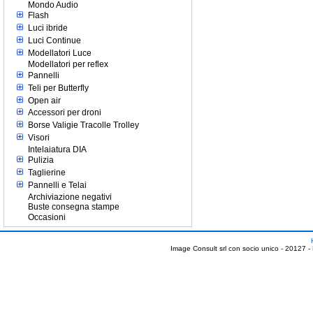
Mondo Audio
Flash
Luci ibride
Luci Continue
Modellatori Luce
Modellatori per reflex
Pannelli
Teli per Butterfly
Open air
Accessori per droni
Borse Valigie Tracolle Trolley
Visori
Intelaiatura DIA
Pulizia
Taglierine
Pannelli e Telai
Archiviazione negativi
Buste consegna stampe
Occasioni
Image Consult srl con socio unico - 20127 -