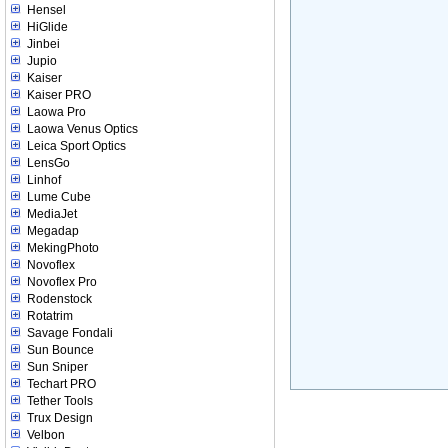
Hensel
HiGlide
Jinbei
Jupio
Kaiser
Kaiser PRO
Laowa Pro
Laowa Venus Optics
Leica Sport Optics
LensGo
Linhof
Lume Cube
MediaJet
Megadap
MekingPhoto
Novoflex
Novoflex Pro
Rodenstock
Rotatrim
Savage Fondali
Sun Bounce
Sun Sniper
Techart PRO
Tether Tools
Trux Design
Velbon