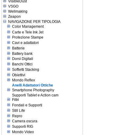
VisibleDust
VSGO
Wellmaking
Zeapon
NAVIGAZIONE PER TIPOLOGIA
Color Management
Carte e Tele Ink Jet
Protezione Stampe
Cavi e adattatori
Batterie
Battery bank
Dorsi Digitali
Banchi Ottici
Soffietti Stacking
Obiettivi
Mondo Reflex
Anelli Adattatori Ottiche
Smartphone Photography
Supporti Tablet e Action cam
Filtri
Fondali e Supporti
Still Life
Repro
Camera oscura
Supporti RIG
Mondo Video