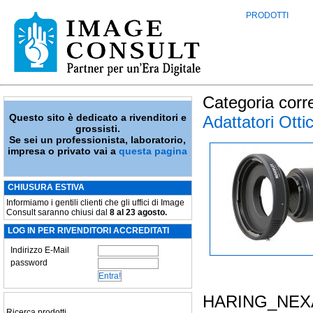
PRODOTTI
Categoria corr
Questo sito è dedicato a rivenditori e
Adattatori Otti
grossisti.
Se sei un professionista, laboratorio,
impresa o privato vai a
questa pagina
CHIUSURA ESTIVA
Informiamo i gentili clienti che gli uffici di Image
Consult saranno chiusi dal
8 al 23 agosto.
LOG IN PER RIVENDITORI ACCREDITATI
Indirizzo E-Mail
password
HARING_NEX
Ricerca prodotti