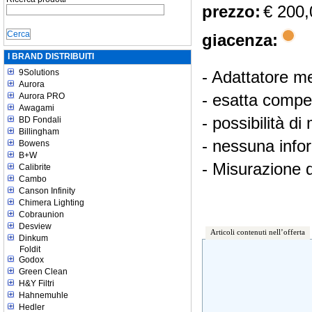
prezzo:
€ 200,
giacenza:
I BRAND DISTRIBUITI
9Solutions
- Adattatore m
Aurora
- esatta compen
Aurora PRO
Awagami
- possibilità d
BD Fondali
Billingham
- nessuna info
Bowens
B+W
- Misurazione d
Calibrite
Cambo
Canson Infinity
Chimera Lighting
Cobraunion
Desview
Articoli contenuti nell’offerta
Dinkum
Foldit
Godox
Green Clean
H&Y Filtri
Hahnemuhle
Hedler