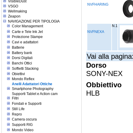
VisibleDust
NVFHARING
VSGO
Wellmaking
Zeapon
NAVIGAZIONE PER TIPOLOGIA
N.1
Color Management
Carte e Tele Ink Jet
NVFNEXA
Protezione Stampe
Cavi e adattatori
Batterie
Battery bank
Vai alla pagina
Dorsi Digitali
Banchi Ottici
Dorso
Soffietti Stacking
SONY-NEX
Obiettivi
Mondo Reflex
Obbiettivo
Anelli Adattatori Ottiche
Smartphone Photography
HLB
Supporti Tablet e Action cam
Filtri
Fondali e Supporti
Still Life
Repro
Camera oscura
Supporti RIG
Mondo Video