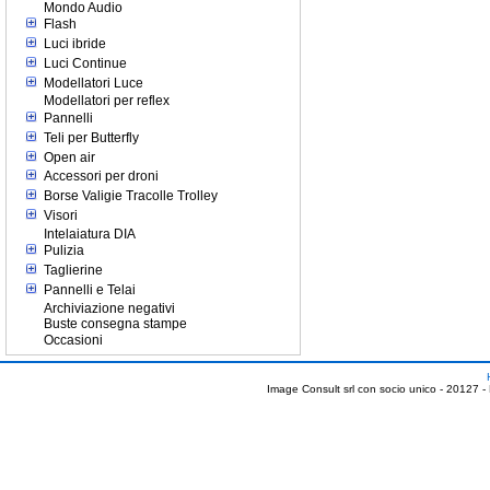
Mondo Audio
Flash
Luci ibride
Luci Continue
Modellatori Luce
Modellatori per reflex
Pannelli
Teli per Butterfly
Open air
Accessori per droni
Borse Valigie Tracolle Trolley
Visori
Intelaiatura DIA
Pulizia
Taglierine
Pannelli e Telai
Archiviazione negativi
Buste consegna stampe
Occasioni
Image Consult srl con socio unico - 20127 -