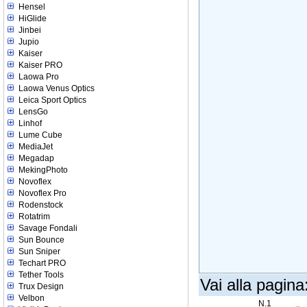
Hensel
HiGlide
Jinbei
Jupio
Kaiser
Kaiser PRO
Laowa Pro
Laowa Venus Optics
Leica Sport Optics
LensGo
Linhof
Lume Cube
MediaJet
Megadap
MekingPhoto
Novoflex
Novoflex Pro
Rodenstock
Rotatrim
Savage Fondali
Sun Bounce
Sun Sniper
Techart PRO
Tether Tools
Vai alla pagina
Trux Design
Velbon
N.1