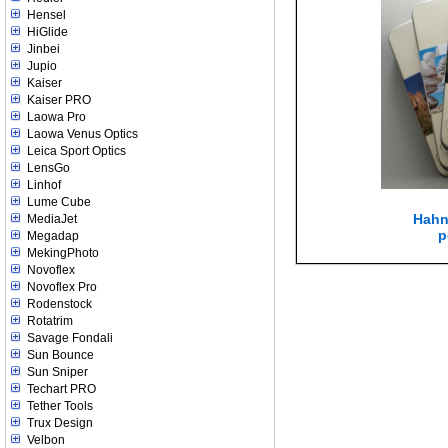
Hensel
HiGlide
Jinbei
Jupio
Kaiser
Kaiser PRO
Laowa Pro
Laowa Venus Optics
Leica Sport Optics
LensGo
Linhof
Lume Cube
Hahn
MediaJet
p
Megadap
MekingPhoto
Novoflex
Novoflex Pro
Rodenstock
Rotatrim
Savage Fondali
Sun Bounce
Sun Sniper
Techart PRO
Tether Tools
Trux Design
Velbon