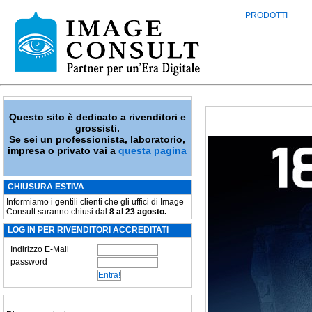
PRODOTTI
Questo sito è dedicato a rivenditori e
grossisti.
Se sei un professionista, laboratorio,
impresa o privato vai a
questa pagina
CHIUSURA ESTIVA
Informiamo i gentili clienti che gli uffici di Image
Consult saranno chiusi dal
8 al 23 agosto.
LOG IN PER RIVENDITORI ACCREDITATI
Indirizzo E-Mail
password