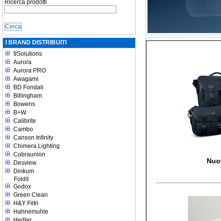
Ricerca prodotti
I BRAND DISTRIBUITI
9Solutions
Aurora
Aurora PRO
Awagami
BD Fondali
Billingham
Bowens
B+W
Calibrite
Cambo
Canson Infinity
Chimera Lighting
Cobraunion
Nuo
Desview
Dinkum
Foldit
Godox
Green Clean
H&Y Filtri
Hahnemuhle
Hedler