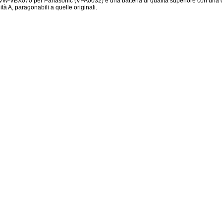
VW-VBX070 per Panasonic (VPA0032) è una batteria di qualità superiore con una c
ità A, paragonabili a quelle originali.