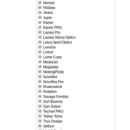
Hensel
HiGlide
Jinbei
Jupio
Kaiser
Kaiser PRO
Laowa Pro
Laowa Venus Optics
Leica Sport Optics
LensGo
Linhof
Lume Cube
MediaJet
Megadap
MekingPhoto
Novoflex
Novoflex Pro
Rodenstock
Rotatrim
Savage Fondali
Sun Bounce
Sun Sniper
Techart PRO
Tether Tools
Trux Design
Velbon