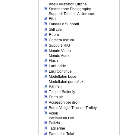
Anelli Adattatori Ottiche
Smartphone Photography
Supporti Tablet e Action cam
Filtri
Fondali e Supporti
Still Life
Repro
Camera oscura
Supporti RIG
Mondo Video
Mondo Audio
Flash
Luci ibride
Luci Continue
Modellatori Luce
Modellatori per reflex
Pannelli
Teli per Butterfly
Open air
Accessori per droni
Borse Valigie Tracolle Trolley
Visori
Intelaiatura DIA
Pulizia
Taglierine
Pannelli e Telai