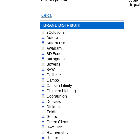
Jupio 
di qual
I BRAND DISTRIBUITI
9Solutions
Aurora
Aurora PRO
Awagami
BD Fondali
Billingham
Bowens
B+W
Calibrite
Cambo
Canson Infinity
Chimera Lighting
Cobraunion
Desview
Dinkum
Foldit
Godox
Green Clean
H&Y Filtri
Hahnemuhle
Hedler