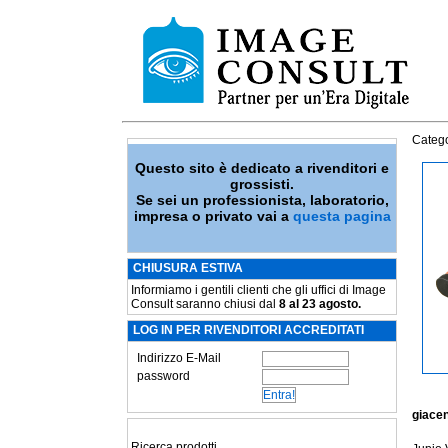
Catego
Questo sito è dedicato a rivenditori e
grossisti.
Se sei un professionista, laboratorio,
impresa o privato vai a
questa pagina
CHIUSURA ESTIVA
Informiamo i gentili clienti che gli uffici di Image
Consult saranno chiusi dal
8 al 23 agosto.
LOG IN PER RIVENDITORI ACCREDITATI
Indirizzo E-Mail
password
giace
Ricerca prodotti