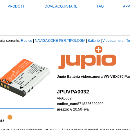
PRODOTTI
DOVE ACQUISTARE
FAQ
APP
ria corrente:
Radice
|
NAVIGAZIONE PER TIPOLOGIA
|
Batterie
|
Videocamere
|
To
Jupio Batteria videocamera VW-VBX070 Pa
JPUVPA0032
VPA0032
codice_ean:
8718226229809
prezzo:
€ 20,50
+iva
nza: