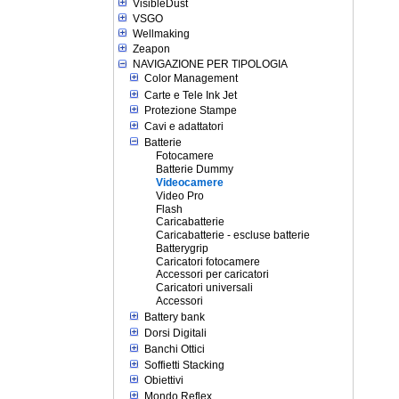
VisibleDust
VSGO
Wellmaking
Zeapon
NAVIGAZIONE PER TIPOLOGIA
Color Management
Carte e Tele Ink Jet
Protezione Stampe
Cavi e adattatori
Batterie
Fotocamere
Batterie Dummy
Videocamere
Video Pro
Flash
Caricabatterie
Caricabatterie - escluse batterie
Batterygrip
Caricatori fotocamere
Accessori per caricatori
Caricatori universali
Accessori
Battery bank
Dorsi Digitali
Banchi Ottici
Soffietti Stacking
Obiettivi
Mondo Reflex