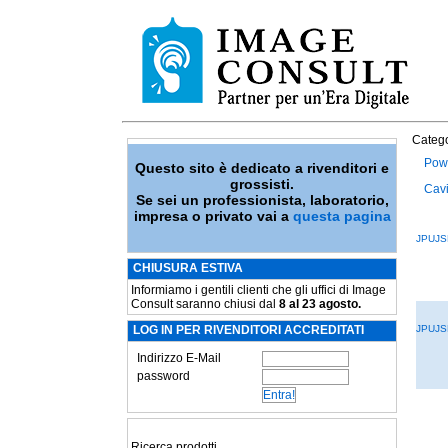
Catego
Pow
Questo sito è dedicato a rivenditori e
grossisti.
Cavi
Se sei un professionista, laboratorio,
impresa o privato vai a
questa pagina
JPUJS
CHIUSURA ESTIVA
Informiamo i gentili clienti che gli uffici di Image
Consult saranno chiusi dal
8 al 23 agosto.
LOG IN PER RIVENDITORI ACCREDITATI
JPUJS
Indirizzo E-Mail
password
Ricerca prodotti