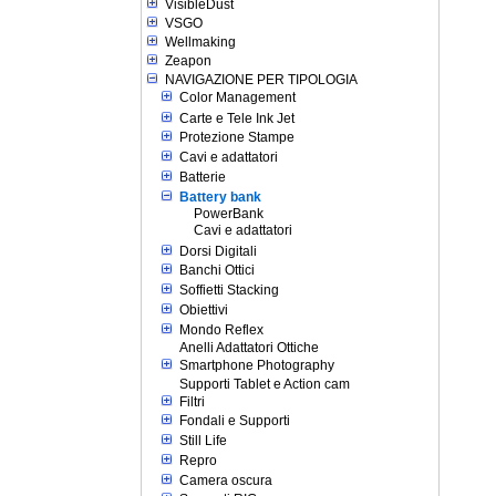
VisibleDust
VSGO
Wellmaking
Zeapon
NAVIGAZIONE PER TIPOLOGIA
Color Management
Carte e Tele Ink Jet
Protezione Stampe
Cavi e adattatori
Batterie
Battery bank
PowerBank
Cavi e adattatori
Dorsi Digitali
Banchi Ottici
Soffietti Stacking
Obiettivi
Mondo Reflex
Anelli Adattatori Ottiche
Smartphone Photography
Supporti Tablet e Action cam
Filtri
Fondali e Supporti
Still Life
Repro
Camera oscura