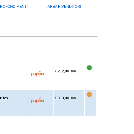
ROFONDIMENTI
AREA RIVENDITORI
€ 212,00
+iva
erBox
€ 313,00
+iva