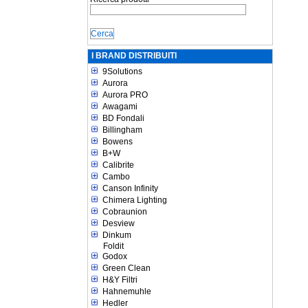
I BRAND DISTRIBUITI
9Solutions
Aurora
Aurora PRO
Awagami
BD Fondali
Billingham
Bowens
B+W
Calibrite
Cambo
Canson Infinity
Chimera Lighting
Cobraunion
Desview
Dinkum
Foldit
Godox
Green Clean
H&Y Filtri
Hahnemuhle
Hedler