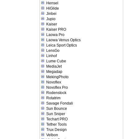
Hensel
HiGlide
Jinbei
Jupio
Kaiser
Kaiser PRO
Laowa Pro
Laowa Venus Optics
Leica Sport Optics
LensGo
Linhof
Lume Cube
MediaJet
Megadap
MekingPhoto
Novoflex
Novoflex Pro
Rodenstock
Rotatrim
Savage Fondali
Sun Bounce
Sun Sniper
Techart PRO
Tether Tools
Trux Design
Velbon