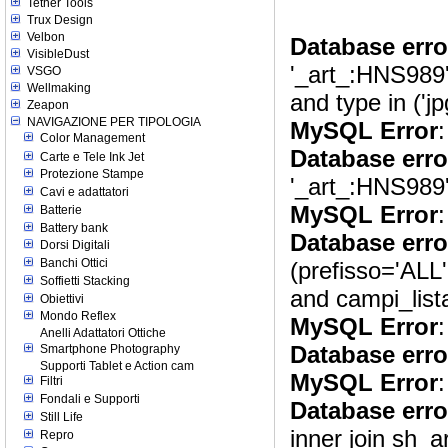
Tether Tools
Trux Design
Velbon
Database erro
VisibleDust
'_art_:HNS989'
VSGO
Wellmaking
and type in ('jp
Zeapon
NAVIGAZIONE PER TIPOLOGIA
MySQL Error
:
Color Management
Database erro
Carte e Tele Ink Jet
Protezione Stampe
'_art_:HNS989' a
Cavi e adattatori
MySQL Error
:
Batterie
Battery bank
Database erro
Dorsi Digitali
Banchi Ottici
(prefisso='ALL'
Soffietti Stacking
and campi_lista
Obiettivi
Mondo Reflex
MySQL Error
:
Anelli Adattatori Ottiche
Database erro
Smartphone Photography
Supporti Tablet e Action cam
MySQL Error
:
Filtri
Fondali e Supporti
Database erro
Still Life
inner join sh_a
Repro