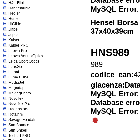
Database erro
H&Y Filtri
MySQL Error
:
Hahnemuhle
Hedler
Hensel
Hensel Borsa
HiGlide
37x40x39cm
Jinbei
Jupio
Kaiser
Kaiser PRO
HNS989
Laowa Pro
Laowa Venus Optics
Leica Sport Optics
989
LensGo
Linhof
codice_ean:
4
Lume Cube
MediaJet
giacenza:
Data
Megadap
MySQL Error
:
MekingPhoto
Novoflex
Database erro
Novoflex Pro
Rodenstock
MySQL Error
:
Rotatrim
Savage Fondali
Sun Bounce
Sun Sniper
Techart PRO