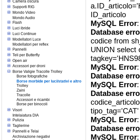
Camera oscura
a.ID_articolo='
Supporti RIG
Mondo Video
ID_articolo
Mondo Audio
MySQL Error
:
Flash
Luci ibride
Database erro
Luci Continue
codice from sh
Modellatori Luce
Modellatori per reflex
UNION select c
Pannelli
Teli per Butterfly
tagkey='HNS98
Open air
MySQL Error
:
Accessori per droni
Borse Valigie Tracolle Trolley
Database erro
Borse fotografiche
Borse morbide per luci/stativi e altro
MySQL Error
:
Trolley
Zaini
Database erro
Tracolle
Accessori e ricambi
codice_articol
Borse per binocoli
tipo_tag='CAT'
Visori
Intelaiatura DIA
MySQL Error
:
Pulizia
Taglierine
Database erro
Pannelli e Telai
MySQL Error
:
Archiviazione negativi