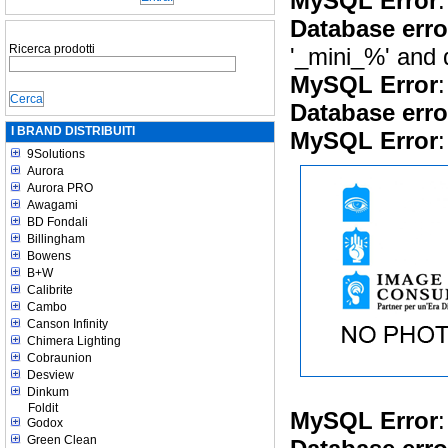
MySQL Error
:
Database erro
Ricerca prodotti
'_mini_%' and 
MySQL Error
:
Database erro
I BRAND DISTRIBUITI
MySQL Error
:
9Solutions
Aurora
Aurora PRO
Awagami
BD Fondali
Billingham
Bowens
B+W
Calibrite
Cambo
Canson Infinity
Chimera Lighting
Cobraunion
Desview
Dinkum
Foldit
MySQL Error
:
Godox
Green Clean