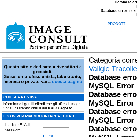
Database er
Database error:
next
PRODOTTI
Categoria corr
Questo sito è dedicato a rivenditori e
Valigie Tracolle
grossisti.
Database erro
Se sei un professionista, laboratorio,
impresa o privato vai a
questa pagina
MySQL Error
:
Database erro
CHIUSURA ESTIVA
MySQL Error
:
Informiamo i gentili clienti che gli uffici di Image
Consult saranno chiusi dal
8 al 23 agosto.
Database erro
LOG IN PER RIVENDITORI ACCREDITATI
MySQL Error
:
Indirizzo E-Mail
Database erro
password