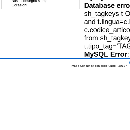
Buste consegna stampe
Database erro
Occasioni
sh_tagkeys t O
and t.lingua=c.
c.codice_artic
from sh_tagkey
t.tipo_tag='T
MySQL Error
:
Image Consult srl con socio unico - 20127 -