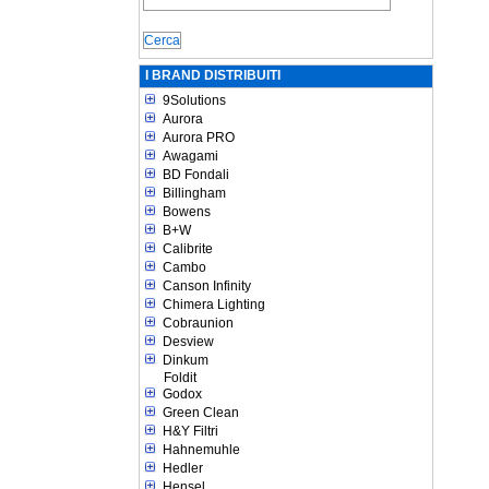
I BRAND DISTRIBUITI
9Solutions
Aurora
Aurora PRO
Awagami
BD Fondali
Billingham
Bowens
B+W
Calibrite
Cambo
Canson Infinity
Chimera Lighting
Cobraunion
Desview
Dinkum
Foldit
Godox
Green Clean
H&Y Filtri
Hahnemuhle
Hedler
Hensel