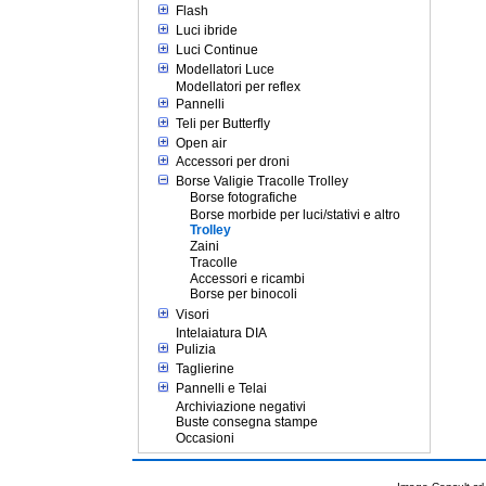
Flash
Luci ibride
Luci Continue
Modellatori Luce
Modellatori per reflex
Pannelli
Teli per Butterfly
Open air
Accessori per droni
Borse Valigie Tracolle Trolley
Borse fotografiche
Borse morbide per luci/stativi e altro
Trolley
Zaini
Tracolle
Accessori e ricambi
Borse per binocoli
Visori
Intelaiatura DIA
Pulizia
Taglierine
Pannelli e Telai
Archiviazione negativi
Buste consegna stampe
Occasioni