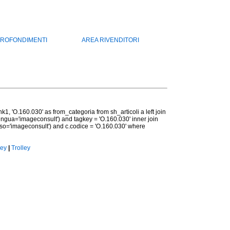
ROFONDIMENTI
AREA RIVENDITORI
nk1, 'O.160.030' as from_categoria from sh_articoli a left join
lingua='imageconsult') and tagkey = 'O.160.030' inner join
sso='imageconsult') and c.codice = 'O.160.030' where
ley
|
Trolley