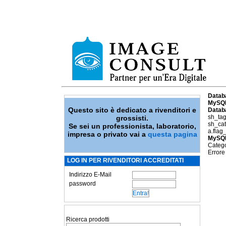
Datab
MySQL
Questo sito è dedicato a rivenditori e
Datab
sh_tag
grossisti.
sh_cat
Se sei un professionista, laboratorio,
a.flag
impresa o privato vai a
questa pagina
MySQL
Catego
Errore
LOG IN PER RIVENDITORI ACCREDITATI
Indirizzo E-Mail
password
Ricerca prodotti