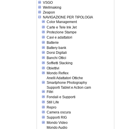
VSGO
Wellmaking
Zeapon
NAVIGAZIONE PER TIPOLOGIA
Color Management
Carte e Tele Ink Jet
Protezione Stampe
Cavi e adattatori
Batterie
Battery bank
Dorsi Digitali
Banchi Ottici
Soffietti Stacking
Obiettivi
Mondo Reflex
Anelli Adattatori Ottiche
Smartphone Photography
Supporti Tablet e Action cam
Filtri
Fondali e Supporti
Still Life
Repro
Camera oscura
Supporti RIG
Mondo Video
Mondo Audio