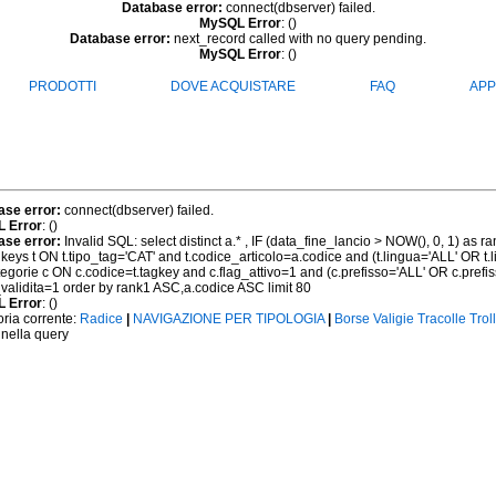
Database error:
connect(dbserver) failed.
MySQL Error
: ()
Database error:
next_record called with no query pending.
MySQL Error
: ()
PRODOTTI
DOVE ACQUISTARE
FAQ
APP
ase error:
connect(dbserver) failed.
 Error
: ()
ase error:
Invalid SQL: select distinct a.* , IF (data_fine_lancio > NOW(), 0, 1) as ra
keys t ON t.tipo_tag='CAT' and t.codice_articolo=a.codice and (t.lingua='ALL' OR t.
egorie c ON c.codice=t.tagkey and c.flag_attivo=1 and (c.prefisso='ALL' OR c.prefi
_validita=1 order by rank1 ASC,a.codice ASC limit 80
 Error
: ()
ria corrente:
Radice
|
NAVIGAZIONE PER TIPOLOGIA
|
Borse Valigie Tracolle Trol
 nella query