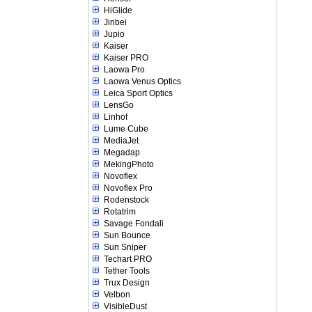
HiGlide
Jinbei
Jupio
Kaiser
Kaiser PRO
Laowa Pro
Laowa Venus Optics
Leica Sport Optics
LensGo
Linhof
Lume Cube
MediaJet
Megadap
MekingPhoto
Novoflex
Novoflex Pro
Rodenstock
Rotatrim
Savage Fondali
Sun Bounce
Sun Sniper
Techart PRO
Tether Tools
Trux Design
Velbon
VisibleDust