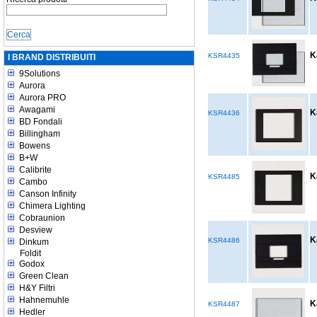
K
KSR4435
I BRAND DISTRIBUITI
9Solutions
Aurora
Aurora PRO
Awagami
K
KSR4436
BD Fondali
Billingham
Bowens
B+W
Calibrite
K
KSR4485
Cambo
Canson Infinity
Chimera Lighting
Cobraunion
Desview
K
KSR4486
Dinkum
Foldit
Godox
Green Clean
H&Y Filtri
Hahnemuhle
K
KSR4487
Hedler