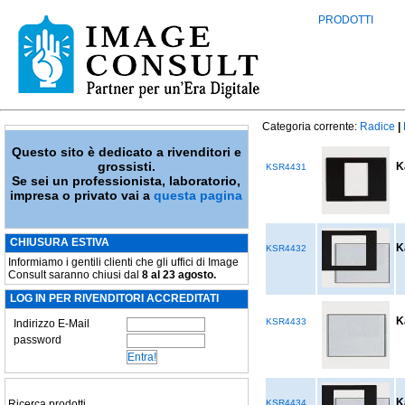
PRODOTTI
Categoria corrente:
Radice
|
Questo sito è dedicato a rivenditori e
grossisti.
K
KSR4431
Se sei un professionista, laboratorio,
impresa o privato vai a
questa pagina
CHIUSURA ESTIVA
K
KSR4432
Informiamo i gentili clienti che gli uffici di Image
Consult saranno chiusi dal
8 al 23 agosto.
LOG IN PER RIVENDITORI ACCREDITATI
K
KSR4433
Indirizzo E-Mail
password
K
Ricerca prodotti
KSR4434