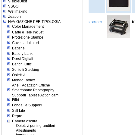
VisibleDust
VSGO
Wellmaking
Zeapon
NAVIGAZIONE PER TIPOLOGIA
K
KSR4583
Color Management
Carte e Tele Ink Jet
Protezione Stampe
Cavi e adattatori
Batterie
Battery bank
Dorsi Digitali
Banchi Ottici
Soffietti Stacking
Obiettivi
Mondo Reflex
Anelli Adattatori Ottiche
Smartphone Photography
Supporti Tablet e Action cam
Filtri
Fondali e Supporti
Still Life
Repro
Camera oscura
Obiettivi per ingranditori
Allestimento
Ingranditori