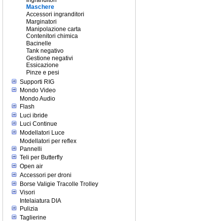
Maschere
Accessori ingranditori
Marginatori
Manipolazione carta
Contenitori chimica
Bacinelle
Tank negativo
Gestione negativi
Essicazione
Pinze e pesi
Supporti RIG
Mondo Video
Mondo Audio
Flash
Luci ibride
Luci Continue
Modellatori Luce
Modellatori per reflex
Pannelli
Teli per Butterfly
Open air
Accessori per droni
Borse Valigie Tracolle Trolley
Visori
Intelaiatura DIA
Pulizia
Taglierine