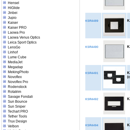
Hensel
HiGlide
Jinbei
Jupio
K
KSR4489
Kaiser
Kaiser PRO
Laowa Pro
Laowa Venus Optics
Leica Sport Optics
K
LensGo
KSR4490
Linhof
Lume Cube
MediaJet
Megadap
MekingPhoto
K
KSR4491
Novoflex
(
Novoflex Pro
Rodenstock
Rotatrim
Savage Fondali
K
KSR4492
Sun Bounce
Sun Sniper
Techart PRO
Tether Tools
Trux Design
K
KSR4494
Velbon