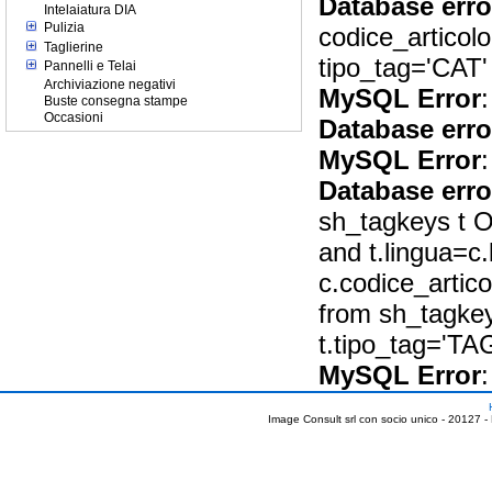
Database erro
Intelaiatura DIA
Pulizia
codice_articol
Taglierine
tipo_tag='CAT'
Pannelli e Telai
Archiviazione negativi
MySQL Error
:
Buste consegna stampe
Occasioni
Database erro
MySQL Error
:
Database erro
sh_tagkeys t O
and t.lingua=c.
c.codice_artic
from sh_tagkey
t.tipo_tag='T
MySQL Error
:
Image Consult srl con socio unico - 20127 -