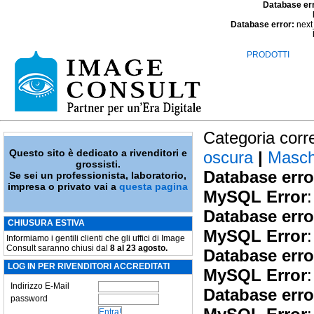
Database er
Database error:
next
PRODOTTI
Categoria corr
Questo sito è dedicato a rivenditori e
oscura
|
Masch
grossisti.
Database erro
Se sei un professionista, laboratorio,
impresa o privato vai a
questa pagina
MySQL Error
:
Database erro
CHIUSURA ESTIVA
MySQL Error
:
Informiamo i gentili clienti che gli uffici di Image
Consult saranno chiusi dal
8 al 23 agosto.
Database erro
LOG IN PER RIVENDITORI ACCREDITATI
MySQL Error
:
Indirizzo E-Mail
Database erro
password