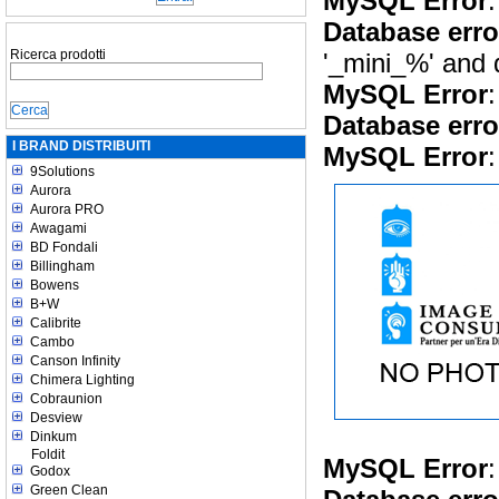
MySQL Error
:
Database erro
Ricerca prodotti
'_mini_%' and 
MySQL Error
:
Database erro
I BRAND DISTRIBUITI
MySQL Error
:
9Solutions
Aurora
Aurora PRO
Awagami
BD Fondali
Billingham
Bowens
B+W
Calibrite
Cambo
Canson Infinity
Chimera Lighting
Cobraunion
Desview
Dinkum
Foldit
MySQL Error
:
Godox
Green Clean