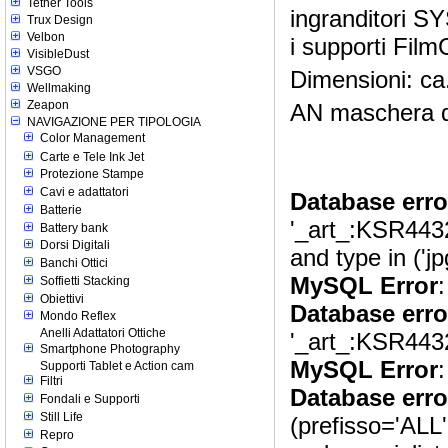
Tether Tools
ingranditori S
Trux Design
Velbon
i supporti Film
VisibleDust
VSGO
Dimensioni: ca.
Wellmaking
Zeapon
AN maschera di
NAVIGAZIONE PER TIPOLOGIA
Color Management
Carte e Tele Ink Jet
Protezione Stampe
Cavi e adattatori
Database erro
Batterie
'_art_:KSR4432
Battery bank
Dorsi Digitali
and type in ('jp
Banchi Ottici
MySQL Error
:
Soffietti Stacking
Obiettivi
Database erro
Mondo Reflex
Anelli Adattatori Ottiche
'_art_:KSR4432' 
Smartphone Photography
MySQL Error
:
Supporti Tablet e Action cam
Filtri
Database erro
Fondali e Supporti
Still Life
(prefisso='ALL'
Repro