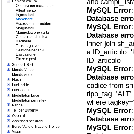
and campi_lista
Camera oscura
Obiettivi per ingranditori
MySQL Error
:
Allestimento
Ingranditori
Database erro
Maschere
Accessori ingranditori
MySQL Error
:
Marginatori
Manipolazione carta
Database erro
Contenitori chimica
Bacinelle
inner join sh_a
Tank negativo
a.ID_articolo='
Gestione negativi
Essicazione
ID_articolo
Pinze e pesi
Supporti RIG
MySQL Error
:
Mondo Video
Mondo Audio
Database erro
Flash
codice from s
Luci ibride
Luci Continue
tipo_tag='ALT'
Modellatori Luce
where tagkey=
Modellatori per reflex
Pannelli
MySQL Error
:
Teli per Butterfly
Open air
Database erro
Accessori per droni
MySQL Error
:
Borse Valigie Tracolle Trolley
Visori