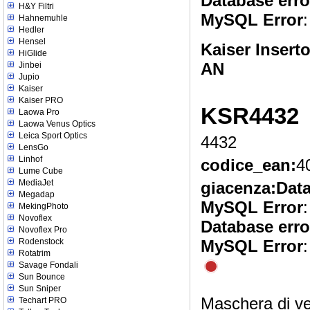
Database erro
H&Y Filtri
MySQL Error
:
Hahnemuhle
Hedler
Hensel
Kaiser Inser
HiGlide
AN
Jinbei
Jupio
Kaiser
Kaiser PRO
KSR4432
Laowa Pro
Laowa Venus Optics
Leica Sport Optics
4432
LensGo
Linhof
codice_ean:
4
Lume Cube
MediaJet
giacenza:
Data
Megadap
MySQL Error
:
MekingPhoto
Novoflex
Database erro
Novoflex Pro
Rodenstock
MySQL Error
:
Rotatrim
Savage Fondali
Sun Bounce
Sun Sniper
Maschera di vet
Techart PRO