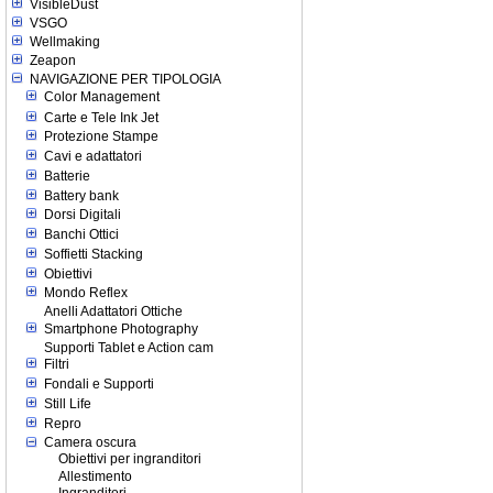
VisibleDust
VSGO
Wellmaking
Zeapon
NAVIGAZIONE PER TIPOLOGIA
Color Management
Carte e Tele Ink Jet
Protezione Stampe
Cavi e adattatori
Batterie
Battery bank
Dorsi Digitali
Banchi Ottici
Soffietti Stacking
Obiettivi
Mondo Reflex
Anelli Adattatori Ottiche
Smartphone Photography
Supporti Tablet e Action cam
Filtri
Fondali e Supporti
Still Life
Repro
Camera oscura
Obiettivi per ingranditori
Allestimento
Ingranditori