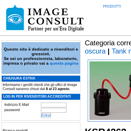
PRODOTTI
Categoria corr
Questo sito è dedicato a rivenditori e
oscura
|
Tank 
grossisti.
Se sei un professionista, laboratorio,
impresa o privato vai a
questa pagina
CHIUSURA ESTIVA
Informiamo i gentili clienti che gli uffici di Image
Consult saranno chiusi dal
8 al 23 agosto.
LOG IN PER RIVENDITORI ACCREDITATI
Indirizzo E-Mail
password
Ricerca prodotti