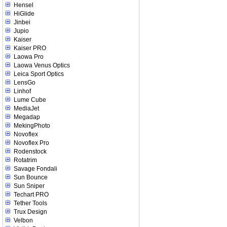
Hensel
HiGlide
Jinbei
Jupio
Kaiser
Kaiser PRO
Laowa Pro
Laowa Venus Optics
Leica Sport Optics
LensGo
Linhof
Lume Cube
MediaJet
Megadap
MekingPhoto
Novoflex
Novoflex Pro
Rodenstock
Rotatrim
Savage Fondali
Sun Bounce
Sun Sniper
Techart PRO
Tether Tools
Trux Design
Velbon