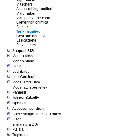
Maschere
Accessori ingranditori
Marginatori
Manipolazione carta
Contenitori chimica
Bacinelle
Tank negativo
Gestione negativi
Essicazione
Pinze e pesi
Supporti RIG
Mondo Video
Mondo Audio
Flash
Luci ibride
Luci Continue
Modellatori Luce
Modellatori per reflex
Pannelli
Teli per Butterfly
Open air
Accessori per droni
Borse Valigie Tracolle Trolley
Visori
Intelaiatura DIA
Pulizia
Taglierine