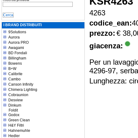
KSR4263
4263
codice_ean:
4
I BRAND DISTRIBUITI
prezzo:
€ 38,0
9Solutions
Aurora
Aurora PRO
giacenza:
Awagami
BD Fondali
Billingham
Per un lavaggio
Bowens
B+W
4296-97, serbato
Calibrite
Lunghezza: cir
Cambo
Canson Infinity
Chimera Lighting
Cobraunion
Desview
Dinkum
Foldit
Godox
Green Clean
H&Y Filtri
Hahnemuhle
Hedler